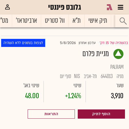
גלובס פיננסי
ראשי
תיק אישי
ת"א
וול סטריט
ארביטראז'
מט"
5/8/2026
בהשהיה של 15 דק'
עדכון אחרון
לצפות בנתונים ללא השהיה
|
מניית פלרם
PALRAM
מניה
644013
תל-אביב
NIS
סוף יום
שער
שינוי
שינוי באג'
48.00
+1.24%
3,910
הוסף לתיק
התראות