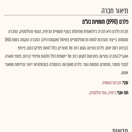
תיאור חברה
פלרם (1990) תעשיות בע"מ
חברת פלרם היא חברה בינלאומית שפועלת בענף תעשיית הכימיה, הגומי והפלסטיק. החברה
מתמחה בייצור מערכות לוחות תרמופלסטיים בשיחול (אקסטרוזיה). החברה הוקמה בשנת 1963
בקיבוץ רמת יוחנן. פלרם מציעה מגוון רחב של מוצרים, כולל לוחות פוליקרבונט, פי.וי.סי.
ואקריל.החברה מציעה פתרונות למגוון רחב של יישומים כולל חלונות וחיפויי קירות, פתחי תאורה
למבני מסחר, מחסנים, חממות ועוד. פלרם משקיעה בהתמדה בטכנולוגיות ייצור ובפיתוח משאבי
אנוש..
ענף:
חברות תעשיה
תת-ענף:
כימיה, גומי ופלסטיק
חדשות