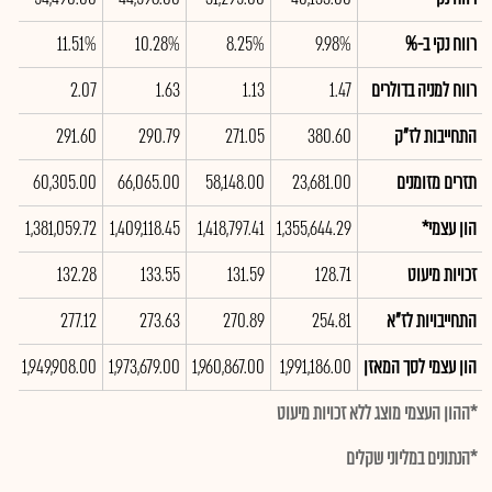
רווח נקי ב-%
9.98%
8.25%
10.28%
11.51%
0%
רווח למניה בדולרים
1.47
1.13
1.63
2.07
02
התחייבות לז"ק
380.60
271.05
290.79
291.60
80
תזרים מזומנים
23,681.00
58,148.00
66,065.00
60,305.00
00
הון עצמי*
1,355,644.29
1,418,797.41
1,409,118.45
1,381,059.72
67
זכויות מיעוט
128.71
131.59
133.55
132.28
33
התחייבויות לז"א
254.81
270.89
273.63
277.12
87
הון עצמי לסך המאזן
1,991,186.00
1,960,867.00
1,973,679.00
1,949,908.00
00
*ההון העצמי מוצג ללא זכויות מיעוט
*הנתונים במליוני שקלים