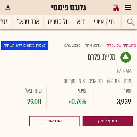
גלובס פיננסי
ראשי
תיק אישי
ת"א
וול סטריט
ארביטראז'
מט"
6/8/2026
בהשהיה של 15 דק'
עדכון אחרון
לצפות בנתונים ללא השהיה
|
מניית פלרם
PALRAM
מניה
644013
תל-אביב
NIS
סוף יום
שער
שינוי
שינוי באג'
29.00
+0.74%
3,939
הוסף לתיק
התראות