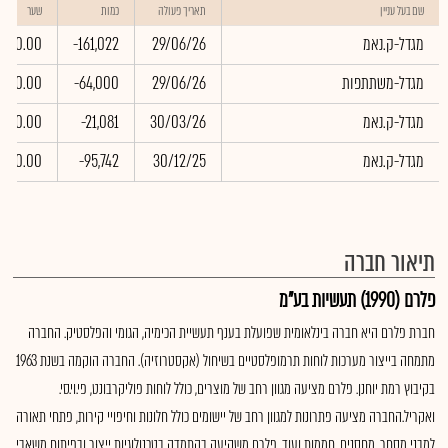
שם בעל עניין
תאריך פעולה
כמות
שער
מגדל-ק.נאמ
29/06/26
-161,022
0.00
מגדל-משתתפות
29/06/26
-64,000
0.00
מגדל-ק.נאמ
30/03/26
-21,081
0.00
מגדל-ק.נאמ
30/12/25
-95,742
0.00
תיאור חברה
פלרם (1990) תעשיות בע"מ
חברת פלרם היא חברה בינלאומית שפועלת בענף תעשיית הכימיה, הגומי והפלסטיק. החברה
מתמחה בייצור מערכות לוחות תרמופלסטיים בשיחול (אקסטרוזיה). החברה הוקמה בשנת 1963
בקיבוץ רמת יוחנן. פלרם מציעה מגוון רחב של מוצרים, כולל לוחות פוליקרבונט, פי.וי.סי.
ואקריל.החברה מציעה פתרונות למגוון רחב של יישומים כולל חלונות וחיפויי קירות, פתחי תאורה
למבני מסחר, מחסנים, חממות ועוד. פלרם משקיעה בהתמדה בטכנולוגיות ייצור ובפיתוח משאבי