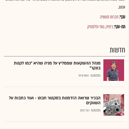
אנוש..
ענף:
חברות תעשיה
תת-ענף:
כימיה, גומי ופלסטיק
חדשות
מנהל ההשקעות שממליץ על מניה שהיא "כמו לקנות
בונקר"
04.08.2026
נתנאל אריאל
הבכיר שרואה הזדמנות בסקטור חבוט - ועוד כתבות על
השווקים
01.08.2026
כתבי גלובס