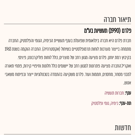
תיאור חברה
פלרם (1990) תעשיות בע"מ
חברת פלרם היא חברה בינלאומית שפועלת בענף תעשיית הכימיה, הגומי והפלסטיק. החברה
מתמחה בייצור מערכות לוחות תרמופלסטיים בשיחול (אקסטרוזיה). החברה הוקמה בשנת 1963
בקיבוץ רמת יוחנן. פלרם מציעה מגוון רחב של מוצרים, כולל לוחות פוליקרבונט, פי.וי.סי.
ואקריל.החברה מציעה פתרונות למגוון רחב של יישומים כולל חלונות וחיפויי קירות, פתחי תאורה
למבני מסחר, מחסנים, חממות ועוד. פלרם משקיעה בהתמדה בטכנולוגיות ייצור ובפיתוח משאבי
אנוש..
ענף:
חברות תעשיה
תת-ענף:
כימיה, גומי ופלסטיק
חדשות