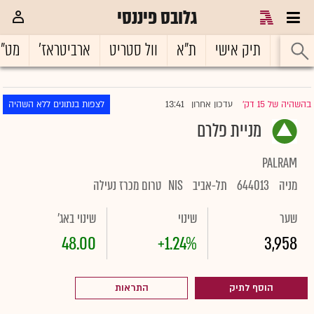
גלובס פיננסי
ראשי
תיק אישי
ת"א
וול סטריט
ארביטראז'
מט"
13:41
בהשהיה של 15 דק'
עדכון אחרון
לצפות בנתונים ללא השהיה
|
מניית פלרם
PALRAM
מניה
644013
תל-אביב
NIS
טרום מכרז נעילה
שער
שינוי
שינוי באג'
48.00
+1.24%
3,958
הוסף לתיק
התראות