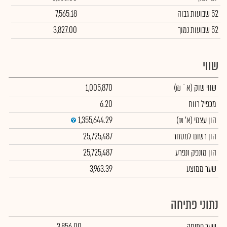
52 שבועות גבוה
7,565.18
52 שבועות נמוך
3,827.00
שווי
שווי שוק
(א` ₪)
1,005,870
מכפיל רווח
6.20
הון עצמי
(א' ₪)
1,355,644.29
הון רשום למסחר
25,725,487
הון מונפק ונפרע
25,725,487
שער ממוצע
3,963.39
נתוני פתיחה
שער פתיחה
3,856.00