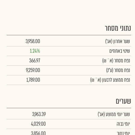
נתוני מסחר
שער אחרון
(אג')
3,958.00
שינוי באחוזים
1.24%
נפח מסחר
(א` ₪)
366.97
נפח מסחר
(ע"נ)
9,259.00
נפח ממוצע לרבעון (א` ₪)
1,789.00
שערים
שער יומי ממוצע
(אג')
3,963.39
יומי גבוה
4,029.00
יומי נמוך
3,856.00