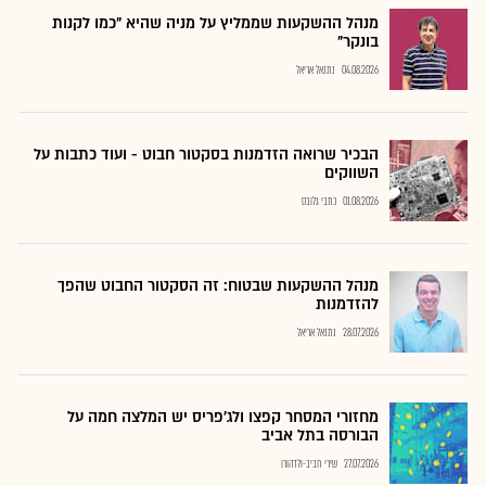
מנהל ההשקעות שממליץ על מניה שהיא "כמו לקנות
בונקר"
04.08.2026
נתנאל אריאל
הבכיר שרואה הזדמנות בסקטור חבוט - ועוד כתבות על
השווקים
01.08.2026
כתבי גלובס
מנהל ההשקעות שבטוח: זה הסקטור החבוט שהפך
להזדמנות
28.07.2026
נתנאל אריאל
מחזורי המסחר קפצו ולג'פריס יש המלצה חמה על
הבורסה בתל אביב
27.07.2026
שירי חביב-ולדהורן