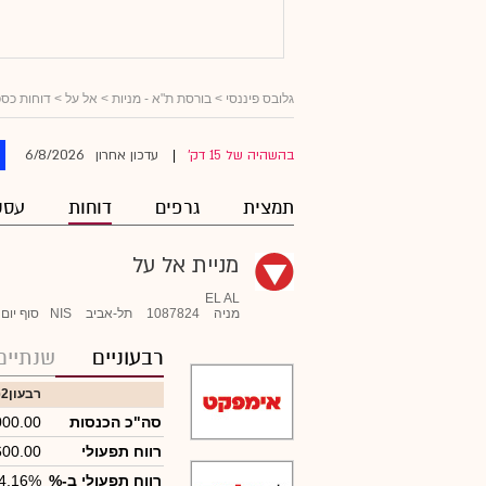
גלובס פיננסי
>
בורסת ת"א - מניות
>
אל על
> דוחות כספ
6/8/2026
בהשהיה של 15 דק'
עדכון אחרון
|
תמצית
גרפים
דוחות
עסק
מניית אל על
EL AL
מניה
1087824
תל-אביב
NIS
סוף יום
רבעוניים
שנתיים
רבעון2
6)
סה"כ הכנסות
000.00
רווח תפעולי
600.00
רווח תפעולי ב-%
4.16%