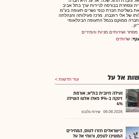
ל וחברת הדגל שלה. אל על היא חברה
ית ונסחרת בבורסה לניירות ערך בתל אביב
ת בשליטת חברת כנפי נשרים תעופה בע"מ
תו של אלי רוזנברג. מרכז פעילותה והנהלתה
ברה ממוקם בנמל התעופה הבינלאומי
יון..
מסחר ושירותים מניות והמירים
נף:
שרותים
ות אל על
עוד חדשות
נעילה חיובית בת"א; אורמת
זינקה ב-9% פאלו אלטו השילה
4%
06.08.2026
שירות גלובס
הישראלים חזרו לטוס, המחירים
המשיכו לטפס, ורווחי אל על