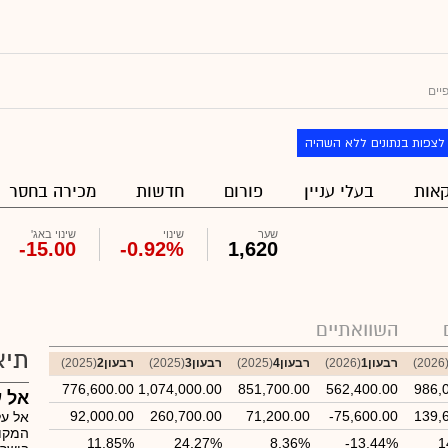
יים
לצפות בנתונים ללא השהיה
אות
בעלי עניין
פורום
חדשות
מכירה בחסר
שער
שינוי
שינוי באג'
-15.00
-0.92%
1,620
השוואתיים
תיא
(202
רבעון1
(2026)
רבעון4
(2025)
רבעון3
(2025)
רבעון2
(2025)
776,600.00
1,074,000.00
851,700.00
562,400.00
986,
אל ע
92,000.00
260,700.00
71,200.00
-75,600.00
139,
אל על
המקוצ
11.85%
24.27%
8.36%
-13.44%
1