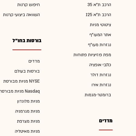
הרכב ת"א 35
חיפוש קרנות
הרכב ת"א 125
השוואה ביצועי קרנות
ציטוטי מניות
אתר המעו"ף
בורסות בחו"ל
נגזרות מעו"ף
מפת פוזיציות פתוחות
מדדים
כתבי אופציה
בורסות בעולם
נגזרות דולר
מניות מבורסת NYSE
נגזרות אירו
מניות מבורסת Nasdaq
ברומטר-מגמות
מניות מלונדון
מניות מגרמניה
מדדים
מניות מצרפת
מניות מאיטליה