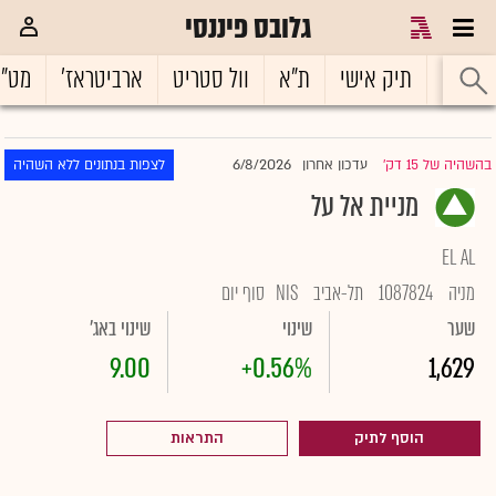
גלובס פיננסי
ראשי
תיק אישי
ת"א
וול סטריט
ארביטראז'
מט"
6/8/2026
בהשהיה של 15 דק'
עדכון אחרון
לצפות בנתונים ללא השהיה
|
מניית אל על
EL AL
מניה
1087824
תל-אביב
NIS
סוף יום
שער
שינוי
שינוי באג'
9.00
+0.56%
1,629
הוסף לתיק
התראות