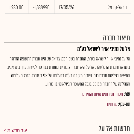
הראל-ק.גמל
17/05/26
-1,838,990
1,230.00
8
תיאור חברה
אל על נתיבי אויר לישראל בע"מ
אל על נתיבי אוויר לישראל בע"מ, המוכרת בשם המקוצר אל על, היא חברת התעופה הגדולה
בישראל וחברת הדגל שלה. אל על היא חברה ציבורית ונסחרת בבורסה לניירות ערך בתל אביב
ונמצאת בשליטת חברת כנפי נשרים תעופה בע"מ בבעלותו של אלי רוזנברג. מרכז פעילותה
והנהלתה של החברה ממוקם בנמל התעופה הבינלאומי בן-גוריון..
ענף:
מסחר ושירותים מניות והמירים
תת-ענף:
שרותים
חדשות אל על
עוד חדשות