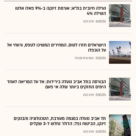
נעילה חיובית בת"א; אורמת זינקה ב-9% פאלו אלטו
השילה 4%
06.08.2026
שירות גלובס
הישראלים חזרו לטוס, המחירים המשיכו לטפס, ורווחי אל
על הוכפלו
05.08.2026
נתנאל אריאל ואלון פרל
הבורסה בתל אביב ננעלה בירידות; אל על המריאה לאחד
הימים החזקים ביותר שלה אי פעם
05.08.2026
שירות גלובס
תל אביב ננעלה במגמה מעורבת, הטכנולוגיה והבנקים
זינקו, הביטוח נפל; הדולר נחלש ל-3 שקלים
04.08.2026
שירות גלובס