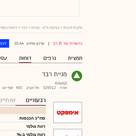
גלובס פיננסי
>
בורסת ת"א - מניות
>
רבד
> דוחות כספיי
10:44
בהשהיה של 15 דק'
עדכון אחרון
לצפו
|
תמצית
גרפים
דוחות
עסק
מניית רבד
RAVAD
מניה
526012
תל-אביב
NIS
סוף יום
רבעוניים
שנתיים
סה"כ הכנסות
רווח גולמי
רווח גולמי ב-%