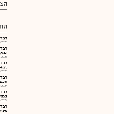
הצע
הוד
רבד - דוח
025, 17:31
הנזק 
025, 13:39
4.4.25, תשלום 25
025, 08:03
רבד-
תעסו
024, 08:02
רבד 
במאו
024, 09:32
רבד,
פעיל