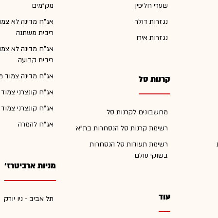
שערי חליפין
מק"מים
נגזרות דולר
אג"ח מדינה לא צמו
ריבית משתנה
נגזרות אירו
אג"ח מדינה לא צמו
ריבית קבועה
אג"ח מדינה צמוד מ
קרנות סל
אג"ח קונצרני צמוד
אג"ח קונצרני צמוד
מחשבונים לקרנות סל
אג"ח להמרה
רשימת קרנות סל הנסחרות בת"א
רשימת תעודות סל הנסחרות
בשוקי עולם
מניות ארביטרז'
עוד
תל אביב - ניו יורק