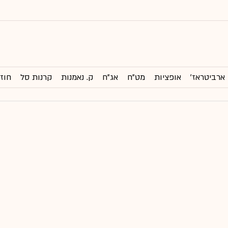
ארביטראז'
אופציות
מט"ח
אג"ח
ק. נאמנות
קרנות סל
חוזי