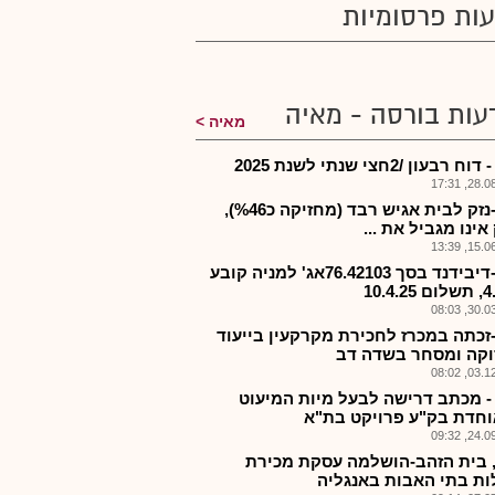
ות פרסומיות
עות בורסה - מאיה
מאיה
 רבעון /2חצי שנתי לשנת 2025
28.08.2
רבד-נזק לבית אגיש רבד (מחזיקה כ%46),
אינו מגביל את ...
15.06.2
רבד-דיבידנד בסך 76.42103אג' למניה קובע
10.4.
30.03.2
זכתה במכרז לחכירת מקרקעין בייעוד
קה ומסחר בשדה דב
03.12.2
- מכתב דרישה לבעל מיות המיעוט
חדת בק"ע פרויקט בת"א
24.09.2
 בית הזהב-הושלמה עסקת מכירת
ות בתי האבות באנגליה