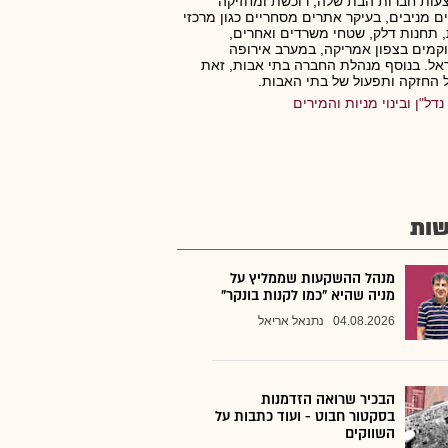
ות חברות הבת שלה, רוכשת ומחזיקה
ם מניבים, בעיקר אתרים מסחריים כגון מרכזי
, תחנות דלק, שטחי משרדים ואחרים,
מים בצפון אמריקה, במערב אירופה
אל. בנוסף מנהלת החברה בתי אבות, זאת
 החזקה ותפעול של בתי האבות.
נדל"ן ובינוי מניות והמירים
ות
מנהל ההשקעות שממליץ על
מניה שהיא "כמו לקנות בונקר"
04.08.2026
נתנאל אריאל
הבכיר שרואה הזדמנות
בסקטור חבוט - ועוד כתבות על
השווקים