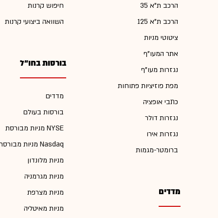
הרכב ת"א 35
חיפוש קרנות
הרכב ת"א 125
השוואה ביצועי קרנות
ציטוטי מניות
אתר המעו"ף
בורסות בחו"ל
נגזרות מעו"ף
מפת פוזיציות פתוחות
מדדים
כתבי אופציה
בורסות בעולם
נגזרות דולר
מניות מבורסת NYSE
נגזרות אירו
מניות מבורסת Nasdaq
ברומטר-מגמות
מניות מלונדון
מניות מגרמניה
מדדים
מניות מצרפת
מניות מאיטליה