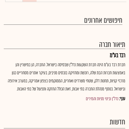
חיפושים אחרונים
תיאור חברה
רבד בע"מ
חברת רבד בע"מ הינה חברת השקעות נדל"ן שבסיסה בישראל. החברה, הן במישרין והן
באמצעות חברות הבת שלה, רוכשת ומחזיקה בנכסים מניבים, בעיקר אתרים מסחריים כגון
מרכזי קניות, תחנות דלק, שטחי משרדים ואחרים, הממוקמים בצפון אמריקה, במערב אירופה
ובישראל. בנוסף מנהלת החברה בתי אבות, זאת הכולל החזקה ותפעול של בתי האבות.
ענף:
נדל"ן ובינוי מניות והמירים
חדשות