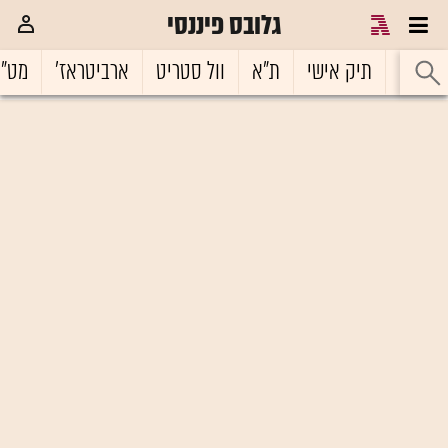
גלובס פיננסי
ראשי
תיק אישי
ת"א
וול סטריט
ארביטראז'
מט"