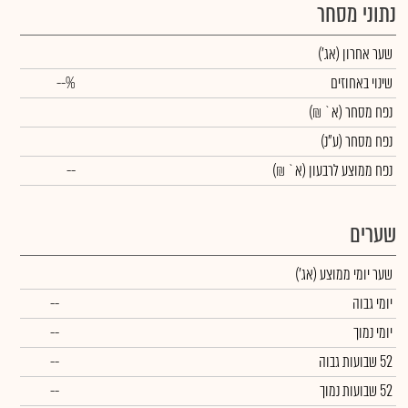
נתוני מסחר
שער אחרון
(אג')
שינוי באחוזים
--%
נפח מסחר
(א` ₪)
נפח מסחר
(ע"נ)
נפח ממוצע לרבעון (א` ₪)
--
שערים
שער יומי ממוצע
(אג')
יומי גבוה
--
יומי נמוך
--
52 שבועות גבוה
--
52 שבועות נמוך
--