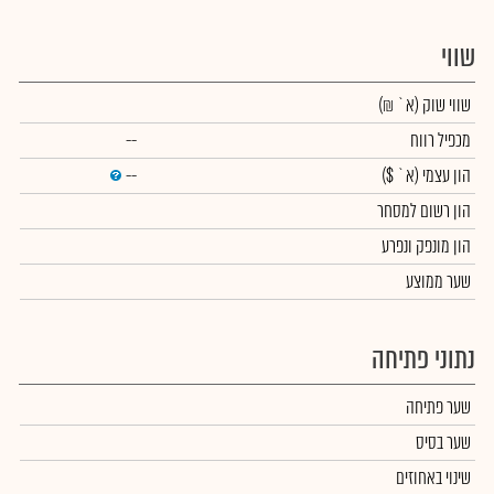
שווי
שווי שוק
(א` ₪)
מכפיל רווח
--
הון עצמי
(א` $)
--
הון רשום למסחר
הון מונפק ונפרע
שער ממוצע
נתוני פתיחה
שער פתיחה
שער בסיס
שינוי באחוזים