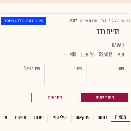
12:57
בהשהיה של 15 דק'
עדכון אחרון
לצפות בנתונים ללא השהיה
|
מניית רבד
RAVAD
מניה
526012
תל-אביב
NIS
--
שער
שינוי
שינוי באג'
--
--
--
הוסף לתיק
התראות
תמצית
דוחות
עסקאות
בעלי עניין
פורום
חדשות
מכיר