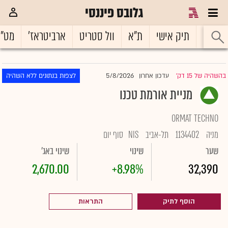
גלובס פיננסי
ראשי
תיק אישי
ת"א
וול סטריט
ארביטראז'
מט"
5/8/2026
בהשהיה של 15 דק'
עדכון אחרון
לצפות בנתונים ללא השהיה
|
מניית אורמת טכנו
ORMAT TECHNO
מניה
1134402
תל-אביב
NIS
סוף יום
שער
שינוי
שינוי באג'
2,670.00
+8.98%
32,390
הוסף לתיק
התראות