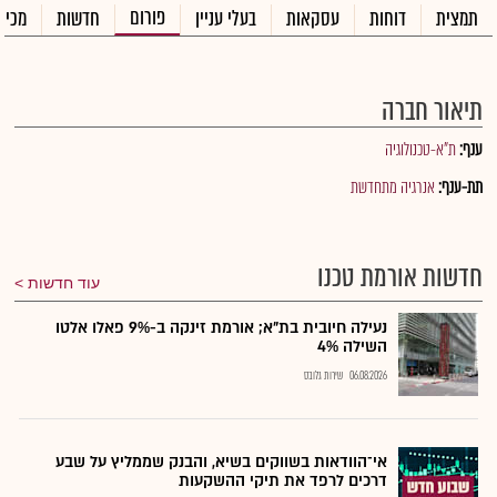
פורום
תמצית
דוחות
עסקאות
בעלי עניין
חדשות
מכיר
תיאור חברה
ענף:
ת"א-טכנולוגיה
תת-ענף:
אנרגיה מתחדשת
חדשות אורמת טכנו
עוד חדשות
נעילה חיובית בת"א; אורמת זינקה ב-9% פאלו אלטו
השילה 4%
06.08.2026
שירות גלובס
אי־הוודאות בשווקים בשיא, והבנק שממליץ על שבע
דרכים לרפד את תיקי ההשקעות