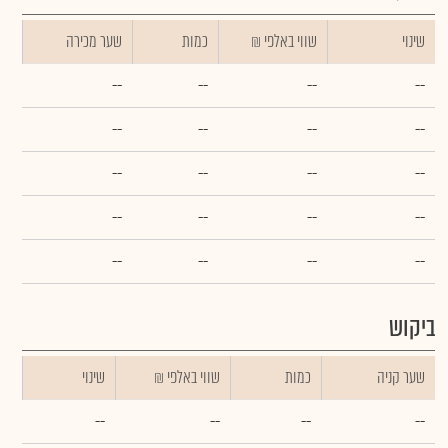
שינוי
₪ שווי באלפי
כמות
שער מכירה
--
--
--
--
--
--
--
--
--
--
--
--
--
--
--
--
--
--
--
--
ביקוש
שער קניה
כמות
₪ שווי באלפי
שינוי
--
--
--
--