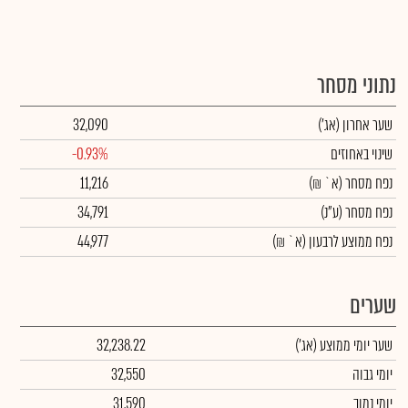
נתוני מסחר
שער אחרון
(אג')
32,090
שינוי באחוזים
-0.93%
נפח מסחר
(א` ₪)
11,216
נפח מסחר
(ע"נ)
34,791
נפח ממוצע לרבעון (א` ₪)
44,977
שערים
שער יומי ממוצע
(אג')
32,238.22
יומי גבוה
32,550
יומי נמוך
31,590