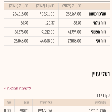
רבעון 2 (2026)
רבעון 1 (2026)
רבעון 2 (2025)
סי
סה"כ הכנסות
258,764.00
403,911.00
234,018.00
0
רווח גולמי
68.70
120.37
56.90
9
רווח תפעולי
41,794.00
91,212.00
36,578.00
0
רווח נקי
27,086.00
44,068.00
28,046.00
0
בעלי עניין
לרשימה המלאה
קונים
שם בעל עניין
תאריך פעולה
כמות
שער
מגדל-מוסדיים
19/1/2026
598,011
0.00