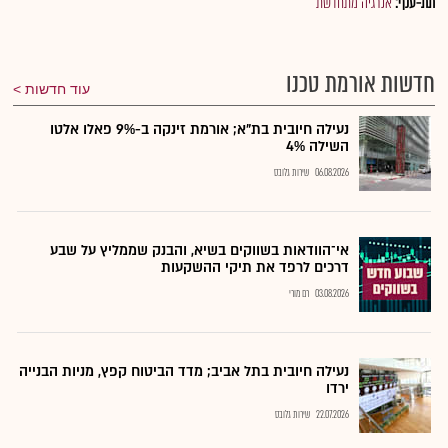
תת-ענף:
אנרגיה מתחדשת
חדשות אורמת טכנו
עוד חדשות
נעילה חיובית בת"א; אורמת זינקה ב-9% פאלו אלטו
השילה 4%
06.08.2026
שירות גלובס
אי־הוודאות בשווקים בשיא, והבנק שממליץ על שבע
דרכים לרפד את תיקי ההשקעות
03.08.2026
רם מורי
נעילה חיובית בתל אביב; מדד הביטוח קפץ, מניות הבנייה
ירדו
22.07.2026
שירות גלובס