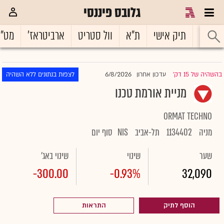
גלובס פיננסי
ראשי
תיק אישי
ת"א
וול סטריט
ארביטראז'
מט"
6/8/2026
בהשהיה של 15 דק'
עדכון אחרון
לצפות בנתונים ללא השהיה
|
מניית אורמת טכנו
ORMAT TECHNO
מניה
1134402
תל-אביב
NIS
סוף יום
שער
שינוי
שינוי באג'
-300.00
-0.93%
32,090
הוסף לתיק
התראות