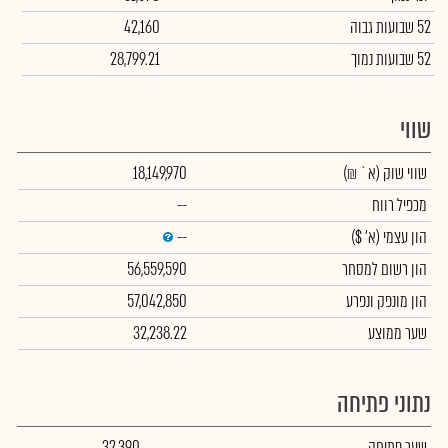
52 שבועות גבוה
42,160
52 שבועות נמוך
28,799.21
שווי
שווי שוק
(א` ₪)
18,149,970
מכפיל רווח
--
הון עצמי
(א' $)
--
הון רשום למסחר
56,559,590
הון מונפק ונפרע
57,042,850
שער ממוצע
32,238.22
נתוני פתיחה
שער פתיחה
32,390