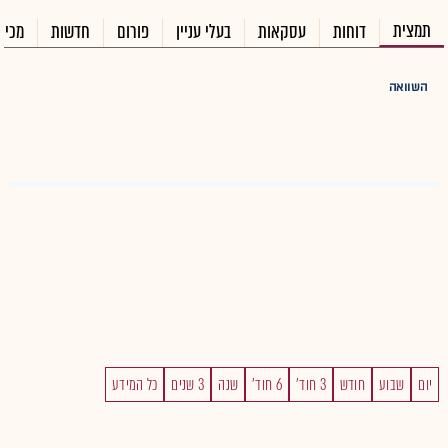
תמצית
דוחות
עסקאות
בעלי עניין
פורום
חדשות
מכיר
השוואה
יום
שבוע
חודש
3 חוד'
6 חוד'
שנה
3 שנים
כל המידע