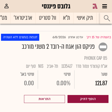
גלובס פיננסי
ראשי
תיק אישי
ת"א
וול סטריט
ארביטראז'
מט"
6/8/2026
בהשהיה של 15 דק'
עדכון אחרון
לצפות בנתונים ללא השהיה
|
פניקס הון אגח ה-רובד 2 משני מורכב
PHONIX CAP B5
אג"ח קונצרני צמוד מדד
1135417
תל-אביב
NIS
סוף יום
שער
שינוי
שינוי באג'
0.00
0.00%
121.87
הוסף לתיק
התראות