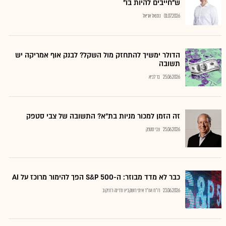
ש"חייבים להיות בו"
01.07.2026
נתנאל אריאל
הדולר ימשיך להתחזק מול השקל? לבנק אוף אמריקה יש
תשובה
25.06.2026
בר לביא
זה הזמן למכור מניות בת"א? התשובה של צבי סטפק
25.06.2026
צבי סטפק
כבר לא מדד מבוזר: ה-S&P 500 הפך להימור מרוכז על AI
23.06.2026
רו"ח ועו"ד איתי רושקביץ ודרינה רזניקוב