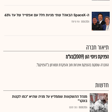
ה-SpaceX הבאה? שתי מניות חלל עם אפסייד של עד 61%
18.06.2026
צחי גרינולד
תיאור חברה
הפניקס גיוסי הון (2009)בע"מ
החברה עוסקת בהנפקת איגרות חוב והפקדת תמורתן ב"הפניקס".
חדשות
מנהל ההשקעות שממליץ על מניה שהיא "כמו לקנות
בונקר"
08.08.2026
כתבי גלובס