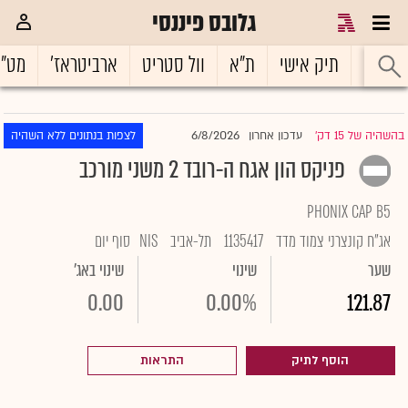
גלובס פיננסי
ראשי
תיק אישי
ת"א
וול סטריט
ארביטראז'
מט"
6/8/2026
בהשהיה של 15 דק'
עדכון אחרון
לצפות בנתונים ללא השהיה
|
פניקס הון אגח ה-רובד 2 משני מורכב
PHONIX CAP B5
אג"ח קונצרני צמוד מדד
1135417
תל-אביב
NIS
סוף יום
שער
שינוי
שינוי באג'
0.00
0.00%
121.87
הוסף לתיק
התראות