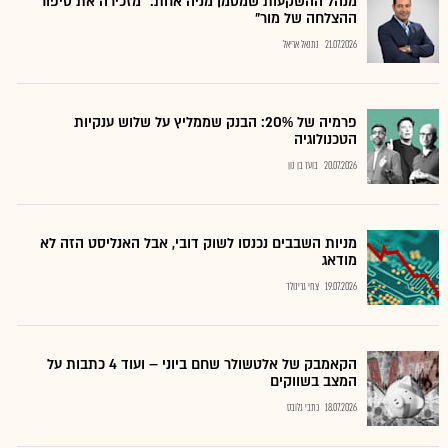
מנהל ההשקעות שמסמן מניה אחת: "מזכירה את סיפור
ההצלחה של מור"
21.07.2026
נתנאל אריאל
פרמיה של 20%: הבנק שממליץ על שלוש ענקיות
הטכנולוגיה
20.07.2026
בועז בן נון
מניות השבבים נכנסו לשוק דובי, אבל האנליסט הזה לא
מודאג
19.07.2026
צחי גרינולד
הקאמבק של אלטשולר שחם ביוני – ועוד 4 כתבות על
המצב בשווקים
18.07.2026
כתבי גלובס