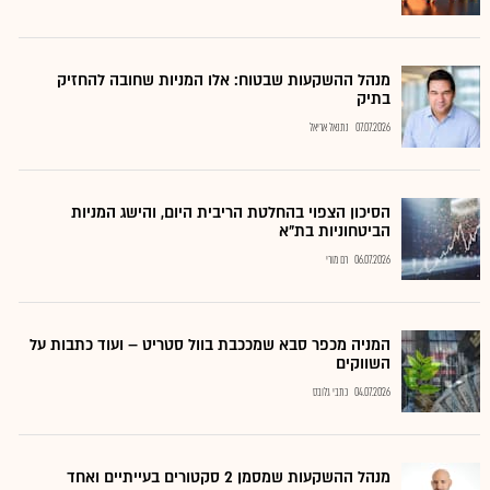
מנהל ההשקעות שבטוח: אלו המניות שחובה להחזיק
בתיק
07.07.2026
נתנאל אריאל
הסיכון הצפוי בהחלטת הריבית היום, והישג המניות
הביטחוניות בת"א
06.07.2026
רם מורי
המניה מכפר סבא שמככבת בוול סטריט – ועוד כתבות על
השווקים
04.07.2026
כתבי גלובס
מנהל ההשקעות שמסמן 2 סקטורים בעייתיים ואחד