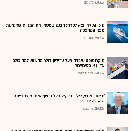
25.07.2026
כתבי גלובס
סוכן AI לא יוצא לקרוז: הבנק שמסמן את המניות שחסינות
מפני המהפכה
23.07.2026
בועז בן נון
מיקרוסופט איבדה מעל טריליון דולר מהשווי. למה כולם
עדיין אופטימיים?
27.07.2026
שירי חביב ולדהורן
"באופן אישי, לא": משקיע העל חושף איזה מוצר פיננסי
הוא לא ירכוש
21.07.2026
שירות גלובס