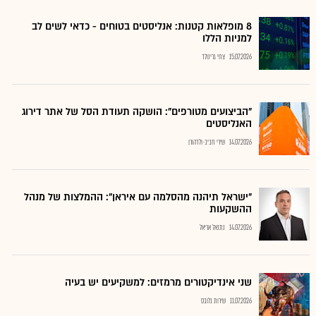
8 מופלאות קטנות: אנליסטים בטוחים - כדאי לשים לב
למניות הללו
15.07.2026
צחי גרינולד
"הביצועים מטורפים": הושקה תעודת הסל של אתר דירוג
האנליסטים
14.07.2026
שירי חביב-ולדהורן
"ישראל תיהנה מהסלמה עם איראן": ההמלצות של מנהל
ההשקעות
14.07.2026
נתנאל אריאל
שני אינדיקטורים מרמזים: למשקיעים יש בעיה
11.07.2026
שירות גלובס