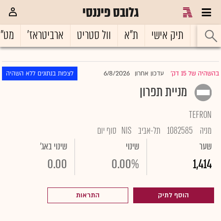
גלובס פיננסי
ראשי
תיק אישי
ת"א
וול סטריט
ארביטראז'
מט"
6/8/2026
בהשהיה של 15 דק'
עדכון אחרון
לצפות בנתונים ללא השהיה
|
מניית תפרון
TEFRON
מניה
1082585
תל-אביב
NIS
סוף יום
שער
שינוי
שינוי באג'
0.00
0.00%
1,414
הוסף לתיק
התראות