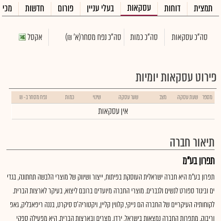
עסקאות
תמצית
דוחות
בעלי עניין
פורום
חדשות
מכיר
סה"כ עסקאות
סה"כ כמות
סה"כ נפח מסחר
(א' ₪)
אקסל
פירוט עסקאות יומיות
מספר
שעת עסקה
מצב
שער עסקה
שינוי
כמות
נפח מסחר ב- ₪
אין עסקאות
תיאור חברה
תפרון בע"מ
תפרון בע"מ היא חברה ישראלית העוסקת בפיתוח, ייצור ושיווק של מוצרי הלבשה תחתונה, בגדי
ים וביגוד ספורט לנשים ולגברים. מוצרי החברה מיועדים ברובם ליצוא, בעיקר לארצות הברית.
לקוחותיה העיקריים של החברה הם נייקי, קלווין קליין, ויקטוריה'ס סיקרט, בננה ריפאבליק, גאפ
וריבוק. מתפרות החברה נמצאות בישראל, ירדן, מצרים ובארצות הברית. היא מפעילה ספקי