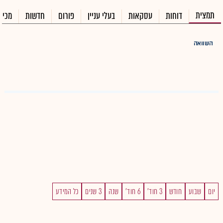
תמצית
דוחות
עסקאות
בעלי עניין
פורום
חדשות
מכיר
השוואה
יום
שבוע
חודש
3 חוד'
6 חוד'
שנה
3 שנים
כל המידע