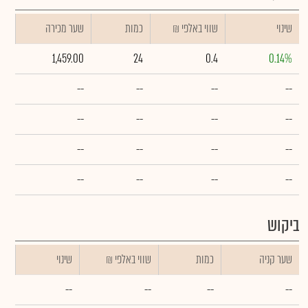
שינוי
₪ שווי באלפי
כמות
שער מכירה
1,459.00
24
0.4
0.14%
--
--
--
--
--
--
--
--
--
--
--
--
--
--
--
--
ביקוש
שער קניה
כמות
₪ שווי באלפי
שינוי
--
--
--
--