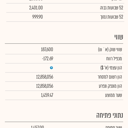
52 שבועות גבוה
2,401.00
52 שבועות נמוך
999.90
שווי
שווי שוק
(א` ₪)
187,600
מכפיל רווח
-172.69
הון עצמי
(א' $)
הון רשום למסחר
12,858,056
הון מונפק ונפרע
12,858,056
שער ממוצע
1,459.47
נתוני פתיחה
שער פתיחה
1,457.00