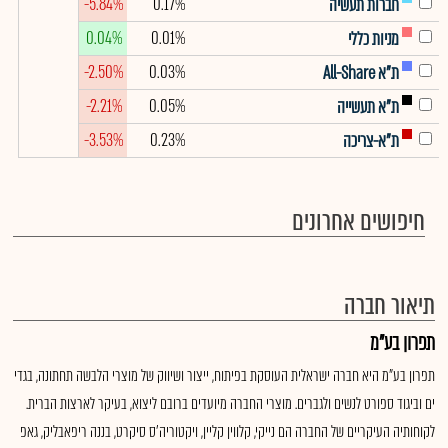
-5.84%
0.17%
חברות תעשיה
0.04%
0.01%
מניות כללי
-2.50%
0.03%
ת"א All-Share
-2.21%
0.05%
ת"א תעשייה
-3.53%
0.23%
ת"א-צריכה
חיפושים אחרונים
תיאור חברה
תפרון בע"מ
תפרון בע"מ היא חברה ישראלית העוסקת בפיתוח, ייצור ושיווק של מוצרי הלבשה תחתונה, בגדי
ים וביגוד ספורט לנשים ולגברים. מוצרי החברה מיועדים ברובם ליצוא, בעיקר לארצות הברית.
לקוחותיה העיקריים של החברה הם נייקי, קלווין קליין, ויקטוריה'ס סיקרט, בננה ריפאבליק, גאפ