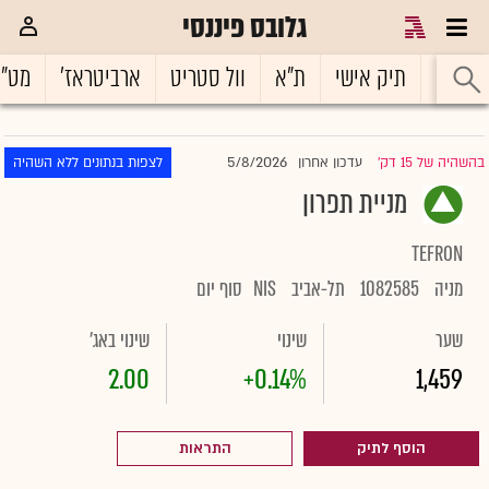
גלובס פיננסי
ראשי
תיק אישי
ת"א
וול סטריט
ארביטראז'
מט"
5/8/2026
בהשהיה של 15 דק'
עדכון אחרון
לצפות בנתונים ללא השהיה
|
מניית תפרון
TEFRON
מניה
1082585
תל-אביב
NIS
סוף יום
שער
שינוי
שינוי באג'
2.00
+0.14%
1,459
הוסף לתיק
התראות