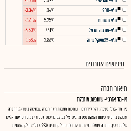
-1.63%
2.09%
ת"א- 50ריאלי
-3.34%
1.04%
ת"א-200
-3.61%
5.25%
ת"א תשתיות
-4.60%
7.41%
ת"א-אנרגיה ישראל
-1.58%
2.86%
ת"א- 35משקל שווה
חיפושים אחרונים
תיאור חברה
ניו-מד אנרג'י- שותפות מוגבלת
ניו- מד אנרג'י בשמה , דלק קידוחים - שותפות מוגבלת הינה חברה שבסיסה בישראל. החברה
עוסקת בחיפוש, פיתוח והפקת נפט וגז בישראל, כמו גם בחיפושי נפט וגז במים הטריטוריאליים
של קפריסין. החברה פועלת בשותפות עם דלק ניהול קידוחים (1993) בע"מ ודלק נאמנויות