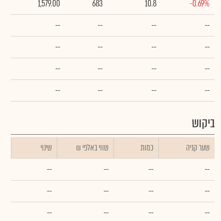
1,579.00
683
10.8
-0.69%
--
--
--
--
--
--
--
--
--
--
--
--
--
--
--
--
ביקוש
שער קניה
כמות
₪ שווי באלפי
שינוי
--
--
--
--
--
--
--
--
--
--
--
--