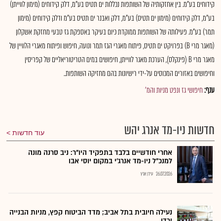
קידוחים בע"מ. בין אחזקותיה של השותפות נכללות ים תטיס בע"מ, דלק קידוחים (מימון לווייתן)
בע"מ, דלק קידוחים (מימון ים תטיס) בע"מ, דלק ואבנר ים תטיס בע"מ ודלק קידוחים (מימון
תמר) בע"מ. פעילותה של השותפות ממוקדת כיום בעיקר באספקת גז טבעי מחזקת אשקלון
(מאגר מרי B) בפרויקט ים תטיס, פיתוח מאגרי הגז תמר ונועה, חיפוש ופיתוח מאגרי הלוויין של
מאגר מרי B (פינקלס), הערכת מאגר לווייתן, חיפושים במים הטריטוריאליים של קפריסין
וחיפושים באזורים המכוסים על-ידי רישיונות בהם מחזיקה השותפות..
ענף:
חיפושי גז ונפט מניות והמ'
חדשות ניו-מד אנרג יהש
עוד חדשות
אחרי חודשיים בלבד בתפקיד היו"ר: ניב סרנה מונה
למנכ"ל ניו-מד אנרג'י במקום יוסי אבו
26.07.2026
עידן ארץ
נעילה חיובית בתל אביב; מדד הביטוח קפץ, מניות הבנייה
ירדו