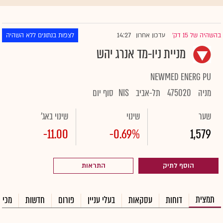
14:27
בהשהיה של 15 דק'
עדכון אחרון
לצפות בנתונים ללא השהיה
|
מניית ניו-מד אנרג יהש
NEWMED ENERG PU
מניה
475020
תל-אביב
NIS
סוף יום
שער
שינוי
שינוי באג'
-11.00
-0.69%
1,579
הוסף לתיק
התראות
תמצית
דוחות
עסקאות
בעלי עניין
פורום
חדשות
מכיר