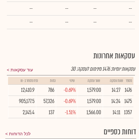
--
--
--
--
--
--
--
--
עסקאות אחרונות
עסקאות יומיות:
1476
מינימום לעסקה:
30
עוד עסקאות
מספר
שעת עסקה
שער עסקה
שינוי
כמות
נפח מסחר ב- ₪
12,410.9
786
-0.69%
1,579.00
14:27
1476
905,177.5
57,326
-0.69%
1,579.00
14:24
1475
2,145.4
137
-1.51%
1,566.00
14:11
1357
דוחות כספיים
לכל הדוחות