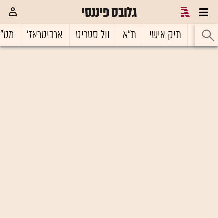
גלובס פיננסי
ראשי
תיק אישי
ת"א
וול סטריט
ארביטראז'
מט"