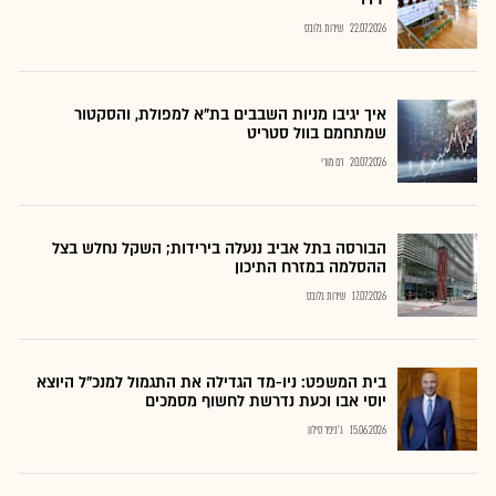
22.07.2026
שירות גלובס
איך יגיבו מניות השבבים בת"א למפולת, והסקטור
שמתחמם בוול סטריט
20.07.2026
רם מורי
הבורסה בתל אביב ננעלה בירידות; השקל נחלש בצל
ההסלמה במזרח התיכון
17.07.2026
שירות גלובס
בית המשפט: ניו-מד הגדילה את התגמול למנכ"ל היוצא
יוסי אבו וכעת נדרשת לחשוף מסמכים
15.06.2026
ג'ניפר סילון