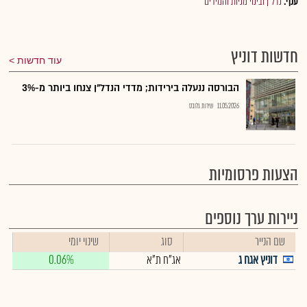
ענף:
נדל"ן ובינוי מניות והמירים
חדשות דוניץ
עוד חדשות
הבורסה ננעלה בירידות; מדדי הנדל"ן צנחו ביותר מ-3%
11.05.2026
שירות גלובס
הצעות פרסומיות
ניירות ערך נוספים
שם הנייר
סוג
שינוי יומי
דוניץ אגח ג
אג"ח ת"א
0.06%