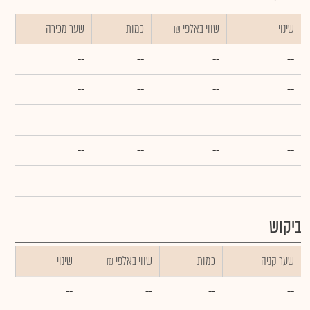
שינוי
₪ שווי באלפי
כמות
שער מכירה
--
--
--
--
--
--
--
--
--
--
--
--
--
--
--
--
--
--
--
--
ביקוש
שער קניה
כמות
₪ שווי באלפי
שינוי
--
--
--
--