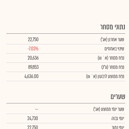
נתוני מסחר
שער אחרון
(אג')
22,750
שינוי באחוזים
-7.03%
נפח מסחר
(א` ₪)
20,636
נפח מסחר
(ע"נ)
89,853
נפח ממוצע לרבעון (א` ₪)
4,636.00
שערים
שער יומי ממוצע
(אג')
--
יומי גבוה
24,730
יומי נמוך
22,750