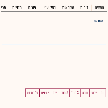
תמצית
דוחות
עסקאות
בעלי עניין
פורום
חדשות
מכיר
השוואה
יום
שבוע
חודש
3 חוד'
6 חוד'
שנה
3 שנים
כל המידע