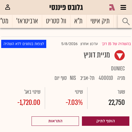
גלובס פיננסי
ראשי
תיק אישי
ת"א
וול סטריט
ארביטראז'
מט"
5/8/2026
בהשהיה של 15 דק'
עדכון אחרון
לצפות בנתונים ללא השהיה
|
מניית דוניץ
DUNIEC
מניה
400010
תל-אביב
NIS
סוף יום
שער
שינוי
שינוי באג'
-1,720.00
-7.03%
22,750
הוסף לתיק
התראות