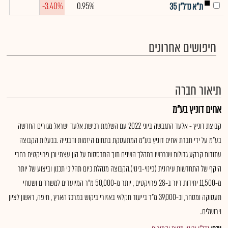
-3.40%
0.95%
ת"א נדל"ן 35
חיפושים אחרונים
תיאור חברה
אחים דוניץ בע"מ
קבוצת דוניץ - אלעד התגבשה ביוני 2022 עם השלמת רכישת אלעד ישראל מגורים החדשה
בע"מ על ידי חברת אחים דוניץ בע"מ המתעסקת בתחום היזמות והבנייה .בבעלות הקבוצה
עתודות קרקע גדולות שנרכשו במהלך השנים תוך התבססות על הון עצמי וכן פרויקטים רחבי
היקף של התחדשות עירונית (פינוי-בינוי).הקבוצה מנהלת כיום תהליכי תכנון וביצוע של יותר
מ-11,500 יחידות דיור ב-28 פרויקטים , יותר מ-50,000 מ"ר המיועדים למשרדים ושטחי
תעסוקה ומסחר, וכ-39,000 מ"ר בייעוד חקלאי באזורי ביקוש במרכז הארץ , חיפה, ראשון לציון
וירושלים..