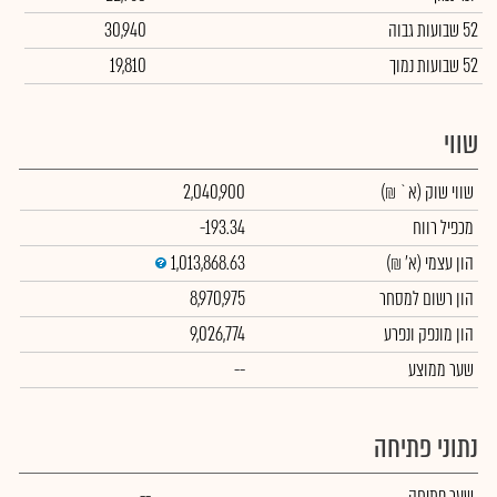
52 שבועות גבוה
30,940
52 שבועות נמוך
19,810
שווי
שווי שוק
(א` ₪)
2,040,900
מכפיל רווח
-193.34
הון עצמי
(א' ₪)
1,013,868.63
הון רשום למסחר
8,970,975
הון מונפק ונפרע
9,026,774
שער ממוצע
--
נתוני פתיחה
שער פתיחה
--