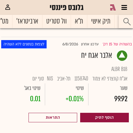
גלובס פיננסי
ראשי
תיק אישי
ת"א
וול סטריט
ארביטראז'
מט"
6/8/2026
בהשהיה של 15 דק'
עדכון אחרון
לצפות בנתונים ללא השהיה
|
אלבר אגח יח
ALBR B18
אג"ח קונצרני לא צמוד
1158740
תל-אביב
NIS
סוף יום
שער
שינוי
שינוי באג'
0.01
+0.01%
99.92
הוסף לתיק
התראות