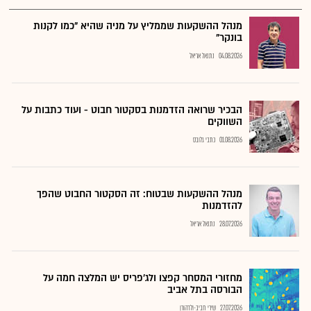
מנהל ההשקעות שממליץ על מניה שהיא "כמו לקנות
בונקר"
04.08.2026
נתנאל אריאל
הבכיר שרואה הזדמנות בסקטור חבוט - ועוד כתבות על
השווקים
01.08.2026
כתבי גלובס
מנהל ההשקעות שבטוח: זה הסקטור החבוט שהפך
להזדמנות
28.07.2026
נתנאל אריאל
מחזורי המסחר קפצו ולג'פריס יש המלצה חמה על
הבורסה בתל אביב
27.07.2026
שירי חביב-ולדהורן