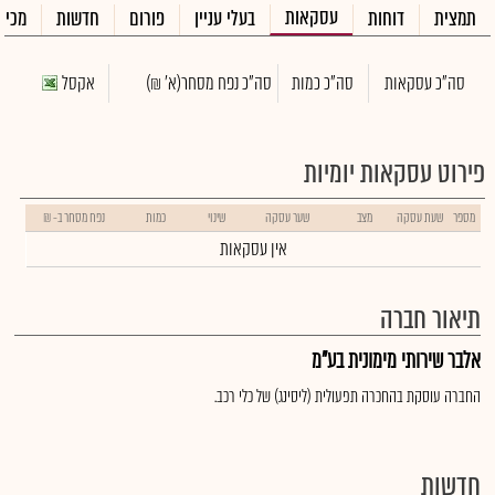
עסקאות
תמצית
דוחות
בעלי עניין
פורום
חדשות
מכיר
סה"כ עסקאות
סה"כ כמות
סה"כ נפח מסחר
(א' ₪)
אקסל
פירוט עסקאות יומיות
מספר
שעת עסקה
מצב
שער עסקה
שינוי
כמות
נפח מסחר ב- ₪
אין עסקאות
תיאור חברה
אלבר שירותי מימונית בע"מ
החברה עוסקת בהחכרה תפעולית (ליסינג) של כלי רכב.
חדשות