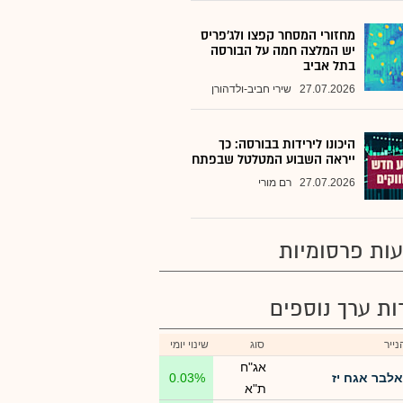
מחזורי המסחר קפצו ולג'פריס
יש המלצה חמה על הבורסה
בתל אביב
27.07.2026
שירי חביב-ולדהורן
היכונו לירידות בבורסה: כך
ייראה השבוע המטלטל שבפתח
27.07.2026
רם מורי
ות פרסומיות
רות ערך נוספים
ייר
סוג
שינוי יומי
אג"ח
אלבר אגח יז
0.03%
ת"א