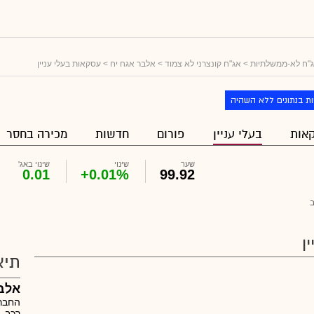
"ח לא-ממשלתיות
>
אג"ח קונצרני לא צמוד
>
אלבר אגח יח
> עסקאות בעלי עניין
ת בנתונים ללא השהיה
אות
בעלי עניין
פורום
חדשות
מכירה בחסר
שער
שינוי
שינוי באג'
0.01
+0.01%
99.92
ן
תיא
אלבר
החברה
רכב.