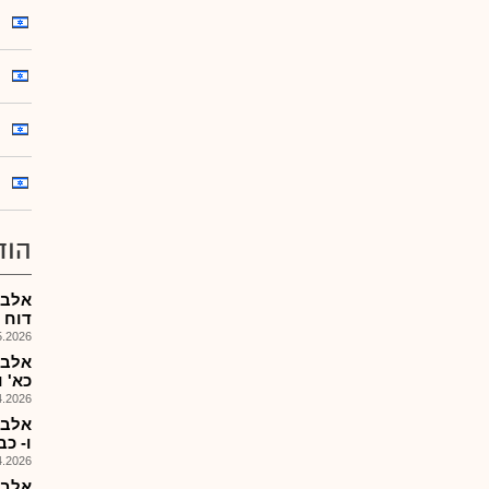
הוד
אלבר
דוח הצ
026, 09:22
אלבר
כא' ו-כ
026, 14:58
אלבר
ו- כב
026, 12:16
אלבר