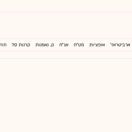
ארביטראז'
אופציות
מט"ח
אג"ח
ק. נאמנות
קרנות סל
חוזי