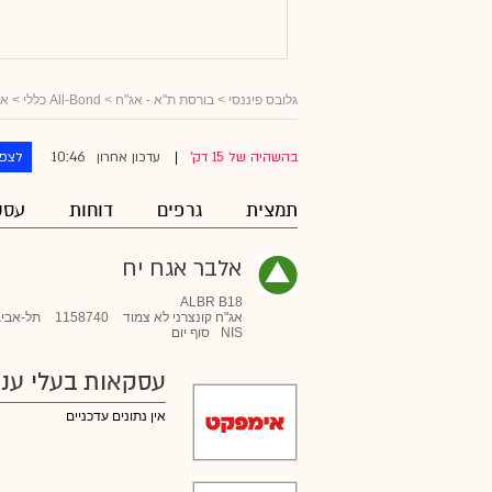
גלובס פיננסי
>
בורסת ת"א - אג"ח
>
All-Bond כללי
>
אג
10:46
בהשהיה של 15 דק'
עדכון אחרון
לצפו
|
תמצית
גרפים
דוחות
עסק
אלבר אגח יח
ALBR B18
אג"ח קונצרני לא צמוד
1158740
תל-אביב
NIS
סוף יום
עסקאות בעלי עניי
אין נתונים עדכניים