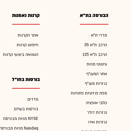
הבורסה בת"א
קרנות נאמנות
מדדי ת"א
אתר הקרנות
הרכב ת"א 35
חיפוש קרנות
הרכב ת"א 125
השוואה ביצועי קרנות
ציטוטי מניות
אתר המעו"ף
בורסות בחו"ל
נגזרות מעו"ף
מפת פוזיציות פתוחות
מדדים
כתבי אופציה
בורסות בעולם
נגזרות דולר
מניות מבורסת NYSE
נגזרות אירו
מניות מבורסת Nasdaq