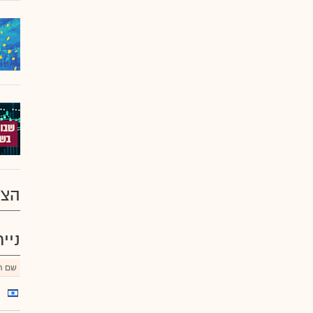
הצע
ניי
שם הנ