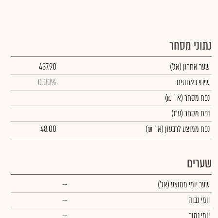
נתוני מסחר
שער אחרון
(אג')
437.90
שינוי באחוזים
0.00%
נפח מסחר
(א` ₪)
נפח מסחר
(ע"נ)
נפח ממוצע לרבעון (א` ₪)
48.00
שערים
שער יומי ממוצע
(אג')
--
יומי גבוה
--
יומי נמוך
--