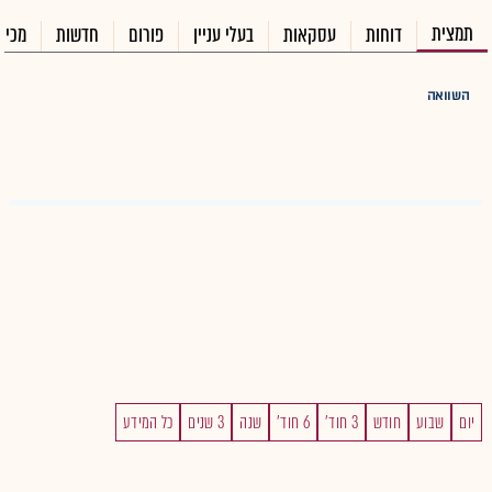
תמצית
דוחות
עסקאות
בעלי עניין
פורום
חדשות
מכיר
השוואה
יום
שבוע
חודש
3 חוד'
6 חוד'
שנה
3 שנים
כל המידע