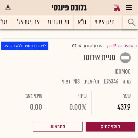
גלובס פיננסי
ראשי
תיק אישי
ת"א
וול סטריט
ארביטראז'
מט"
07:14
בהשהיה של 15 דק'
עדכון אחרון
לצפות בנתונים ללא השהיה
|
מניית אידומו
IDOMOO
מניה
1176346
תל-אביב
NIS
רציף
שער
שינוי
שינוי באג'
0.00
0.00%
437.9
הוסף לתיק
התראות