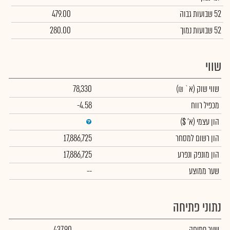
52 שבועות גבוה
479.00
52 שבועות נמוך
280.00
שווי
שווי שוק
(א` ₪)
78,330
מכפיל רווח
-4.58
הון עצמי
(א' $)
הון רשום למסחר
17,886,725
הון מונפק ונפרע
17,886,725
שער ממוצע
--
נתוני פתיחה
שער פתיחה
437.90