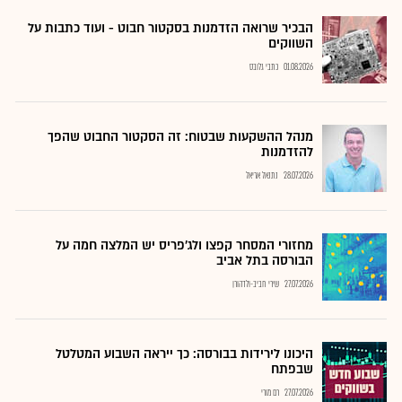
הבכיר שרואה הזדמנות בסקטור חבוט - ועוד כתבות על
השווקים
01.08.2026
כתבי גלובס
מנהל ההשקעות שבטוח: זה הסקטור החבוט שהפך
להזדמנות
28.07.2026
נתנאל אריאל
מחזורי המסחר קפצו ולג'פריס יש המלצה חמה על
הבורסה בתל אביב
27.07.2026
שירי חביב-ולדהורן
היכונו לירידות בבורסה: כך ייראה השבוע המטלטל
שבפתח
27.07.2026
רם מורי