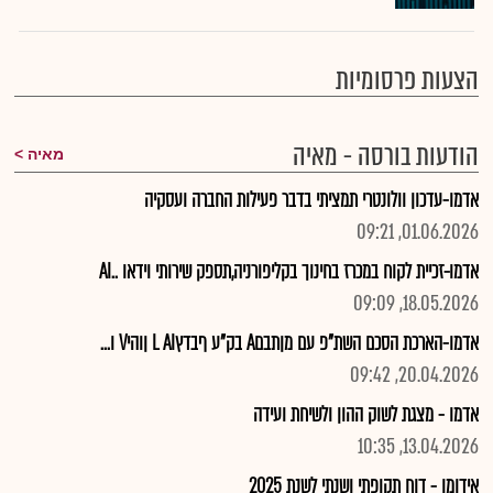
הצעות פרסומיות
הודעות בורסה - מאיה
מאיה
אדמו-עדכון וולונטרי תמציתי בדבר פעילות החברה ועסקיה
01.06.2026, 09:21
אדמו-זכיית לקוח במכרז בחינוך בקליפורניה,תספק שירותי וידאו ..AI
18.05.2026, 09:09
אדמו-הארכת הסכם השת"פ עם מןתבםA בק"ע ףבדץL AI ןוהיV ו...
20.04.2026, 09:42
אדמו - מצגת לשוק ההון ולשיחת ועידה
13.04.2026, 10:35
אידומו - דוח תקופתי ושנתי לשנת 2025