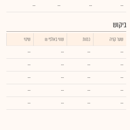
--
--
--
--
ביקוש
שער קניה
כמות
₪ שווי באלפי
שינוי
--
--
--
--
--
--
--
--
--
--
--
--
--
--
--
--
--
--
--
--