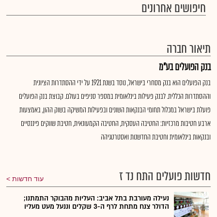
חיפושים אחרונים
תיאור חברה
בנק הפועלים בע"מ
בנק הפועלים הוא בנק מסחרי בישראל, נוסד בשנת 1921 על ידי ההסתדרות הציונית
וההסתדרות הכללית. לבנק פעילות בינלאומית במספר סניפים בעולם. קבוצת בנק הפועלים
פועלת בישראל במכלול תחומי הבנקאות השונים ובפעילות המשיקה בשוק ההון, באמצעות
ארבע חטיבות מרכזיות: החטיבה העסקית, החטיבה הקמעונאית, חטיבת שווקים פיננסיים
ובנקאות בינלאומית וחטיבת החדשנות ואסטרטגיהה
חדשות פועלים התח נד ז
עוד חדשות
נעילה מעורבת בתל אביב: העליות מהבוקר התמתנו;
הדולר צנח מתחת לרף ה-3 שקלים וננעל מעט מעליו