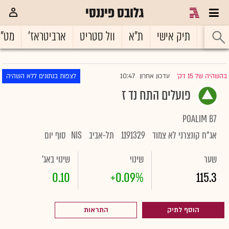
גלובס פיננסי
ראשי
תיק אישי
ת"א
וול סטריט
ארביטראז'
מט"
10:47
בהשהיה של 15 דק'
עדכון אחרון
לצפות בנתונים ללא השהיה
|
פועלים התח נד ז
POALIM B7
אג"ח קונצרני לא צמוד
1191329
תל-אביב
NIS
סוף יום
שער
שינוי
שינוי באג'
0.10
+0.09%
115.3
הוסף לתיק
התראות