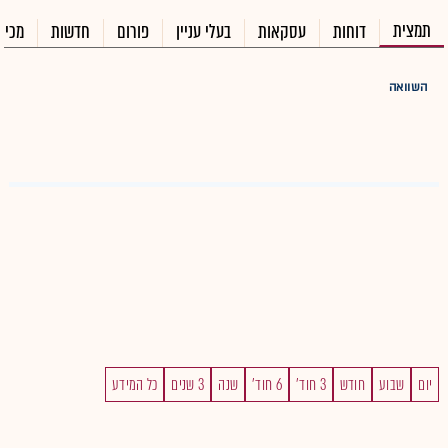
תמצית
דוחות
עסקאות
בעלי עניין
פורום
חדשות
מכיר
השוואה
יום
שבוע
חודש
3 חוד'
6 חוד'
שנה
3 שנים
כל המידע