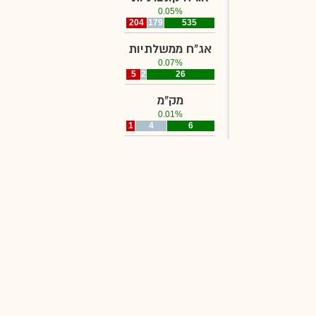
0.05%
204
179
535
אג"ח ממשלתיות
0.07%
5
2
26
מק"מ
0.01%
1
4
6