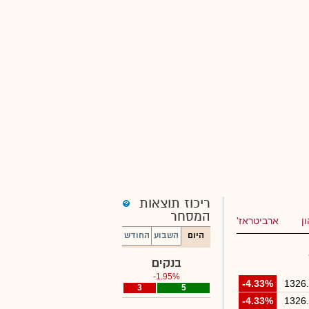
ריכוז תוצאות
המסחר
ן
ארביטראז'
היום
השבוע
החודש
בנקים
-1.95%
-4.33%
1326
3
0
5
-4.33%
1326