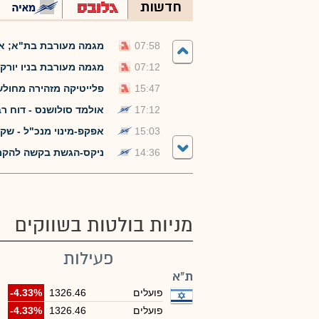
חדשות
07:58
מגמה מעורבת בת"א; אורמת מזנקת ב-10%
07:12
מגמה מעורבת בניו יורק;
15:47
פלייטיקה מזהירה מחול
17:12
אולמד סולושנס - דוח רבעון /2חצי שנתי ל
15:03
אפקפ-מינוי מנכ"ל - שקדי אפ
14:36
ניקס-הגשת בקשה להקמת בנק רבשב
מניות בולטות בשווקים
פעילות
ת"א
פועלים
1326.46
-4.33%
פועלים
1326.46
-4.33%