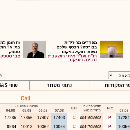
מפחדים מהירידות
זה הזמן למכ
בבורסה? הכסף שלכם
בת"א? התש
נשחק דווקא במקום
סטפק
רו"ח ועו"ד איתי רושקביץ
צבי סטפק
שנחש...
ודרינה רזניקוב
לט
ר הפקודות
נתוני מסחר
שווי B
S ויווניות
&
Call
פוזיציות פתוחות
חודש פקיעה
Call
Put
מחיר מימוש
04.08
05.08
06.08
07.08
07.08
C
P
6
17285
17356
17407
17403
1728
004160M608
C
P
9
9964
10013
10062
10064
1005
004170M608