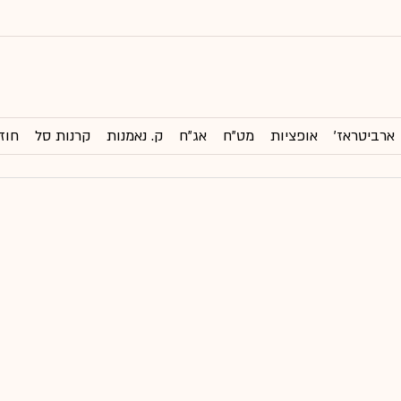
ארביטראז'
אופציות
מט"ח
אג"ח
ק. נאמנות
קרנות סל
חוז