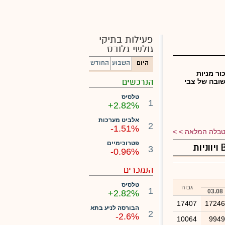
פעילות בתיקי
גולשי גלובס
היום
השבוע
החודש
ור מניות
הנרכשים
ובה של צבי
טלסיס
1
+2.82%
אלביט מערכות
2
-1.51%
בלה המלאה >
פטרוכימיים
3
-0.96%
הנמכרים
טלסיס
גבוה
1
03.08
+2.82%
17407
1724
הבורסה לניע בתא
2
-2.6%
10064
994