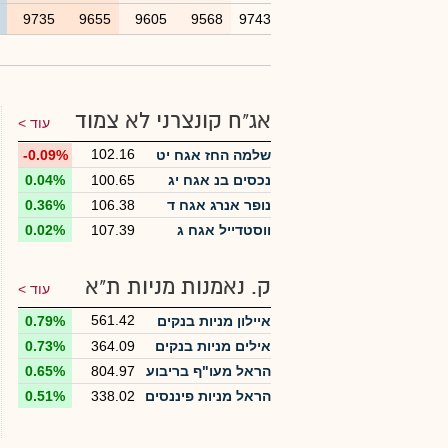
3
9735
9655
9605
9568
9743
אג"ח קונצרני לא צמוד
עוד >
102.16
שלמה החז אגח יט
-0.09%
נכסים בנ אגח יג
100.65
0.04%
נופר אנרג אגח ד
106.38
0.36%
ווסטדייל אגח ג
107.39
0.02%
ק. נאמנות מניות ת"א
עוד >
561.42
איילון מניות בנקים
0.79%
אילים מניות בנקים
364.09
0.73%
הראל מעו"ף בריבוע
804.97
0.65%
הראל מניות פיננסים
338.02
0.51%