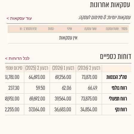
עסקאות אחרונות
עסקאות יומיות:
0
מינימום לעסקה:
עוד עסקאות
מספר
שעת עסקה
שער עסקה
שינוי
כמות
נפח מסחר ב- ₪
אין עסקאות
דוחות כספיים
לכל הדוחות
רבעון 2 (2026)
רבעון 1 (2026)
רבעון 2 (2025)
סיכום שנתי 2025
סה"כ הכנסות
73,871.00
69,256.00
64,693.00
261,781.00
רווח גולמי
66.49
62.06
59.50
237.30
רווח תפעולי
73,875.00
39,564.00
69,692.00
288,951.00
רווח נקי
34,854.00
36,683.00
37,064.00
212,255.00