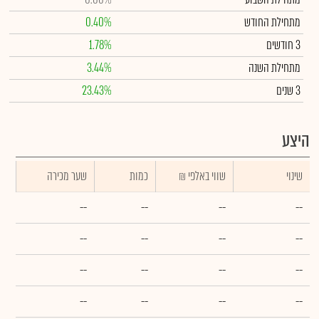
מתחילת החודש
0.40%
3 חודשים
1.78%
מתחילת השנה
3.44%
3 שנים
23.43%
היצע
שינוי
₪ שווי באלפי
כמות
שער מכירה
--
--
--
--
--
--
--
--
--
--
--
--
--
--
--
--