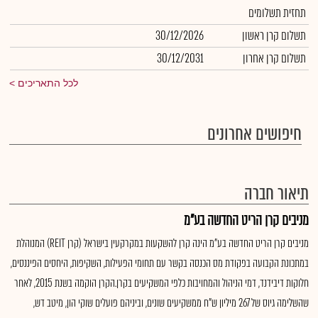
תחזית תשלומים
תשלום קרן ראשון
30/12/2026
תשלום קרן אחרון
30/12/2031
לכל התאריכים
חיפושים אחרונים
תיאור חברה
מניבים קרן הריט החדשה בע"מ
מניבים קרן הריט החדשה בע"מ הינה קרן להשקעות במקרקעין בישראל (קרן REIT) המנוהלת
במתכונת הקבועה בפקודת מס הכנסה בקשר עם תחומי הפעילות, השקיפות, היחסים הפיננסים,
חלוקות דיבידנד, דמי הניהול והמחויבות כלפי המשקיעים בקרן.הקרן הוקמה בשנת 2015, לאחר
שהשלימה גיוס של 267 מיליון ש"ח ממשקיעים שונים, וביניהם פועלים שוקי הון, מיטב דש,