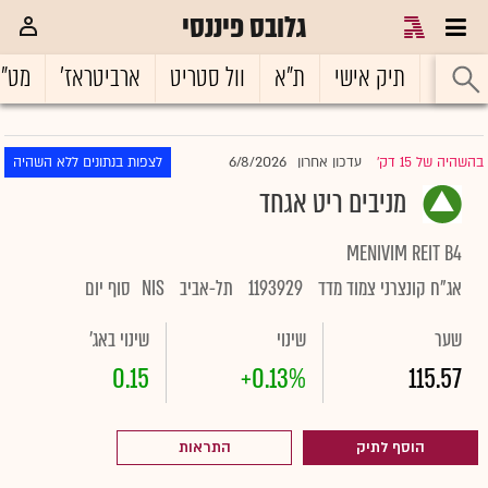
גלובס פיננסי
ראשי
תיק אישי
ת"א
וול סטריט
ארביטראז'
מט"
6/8/2026
בהשהיה של 15 דק'
עדכון אחרון
לצפות בנתונים ללא השהיה
|
מניבים ריט אגחד
MENIVIM REIT B4
אג"ח קונצרני צמוד מדד
1193929
תל-אביב
NIS
סוף יום
שער
שינוי
שינוי באג'
0.15
+0.13%
115.57
הוסף לתיק
התראות