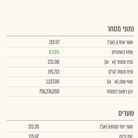
נתוני מסחר
שער אחרון
(אג')
115.57
שינוי באחוזים
0.13%
נפח מסחר
(א` ₪)
221.00
נפח מסחר
(ע"נ)
191,713
שווי שוק
(א` ₪)
1,137.00
הון רשום למסחר
756,276,050
שערים
שער יומי ממוצע
(אג')
115.28
יומי גבוה
115.62