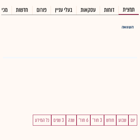
תמצית
דוחות
עסקאות
בעלי עניין
פורום
חדשות
מכיר
השוואה
יום
שבוע
חודש
3 חוד'
6 חוד'
שנה
3 שנים
כל המידע