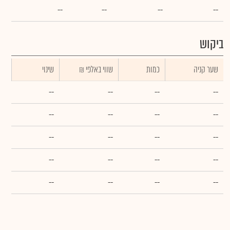
--
--
--
--
ביקוש
שער קניה
כמות
₪ שווי באלפי
שינוי
--
--
--
--
--
--
--
--
--
--
--
--
--
--
--
--
--
--
--
--