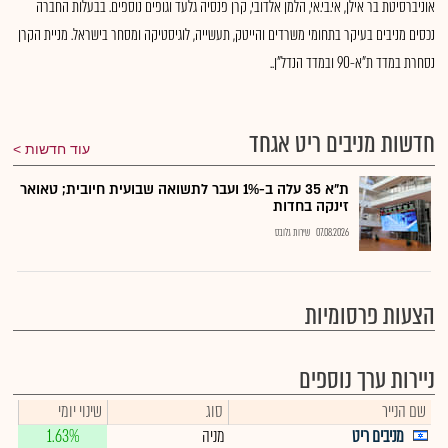
אוניברסיטת בר אילן, אי.בי.אי, הלמן אלדובי, קרן פנסיה גלעד וגופים נוספים. בבעלות החברה
נכסים מניבים בעיקר בתחומי משרדים והייטק, תעשייה, לוגיסטיקה ומסחר בישראל. מניית הקרן
נסחרת במדד ת"א-90 ובמדד הנדל"ן..
חדשות מניבים ריט אגחד
עוד חדשות
ת"א 35 עלה ב-1% ועבר לתשואה שבועית חיובית; טאואר
זינקה בחדות
07.08.2026
שירות גלובס
הצעות פרסומיות
ניירות ערך נוספים
שם הנייר
סוג
שינוי יומי
מניבים ריט
מניה
1.63%