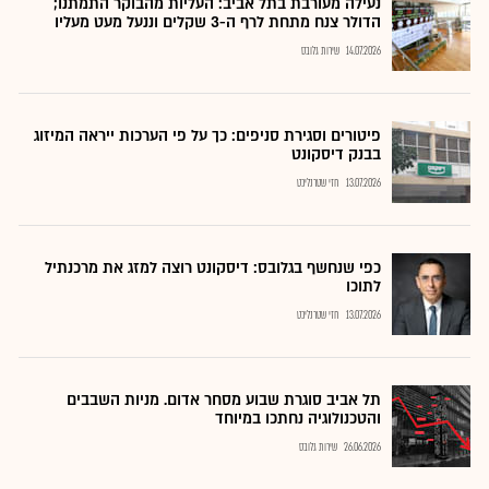
נעילה מעורבת בתל אביב: העליות מהבוקר התמתנו;
הדולר צנח מתחת לרף ה-3 שקלים וננעל מעט מעליו
14.07.2026
שירות גלובס
פיטורים וסגירת סניפים: כך על פי הערכות ייראה המיזוג
בבנק דיסקונט
13.07.2026
חזי שטרנליכט
כפי שנחשף בגלובס: דיסקונט רוצה למזג את מרכנתיל
לתוכו
13.07.2026
חזי שטרנליכט
תל אביב סוגרת שבוע מסחר אדום. מניות השבבים
והטכנולוגיה נחתכו במיוחד
26.06.2026
שירות גלובס