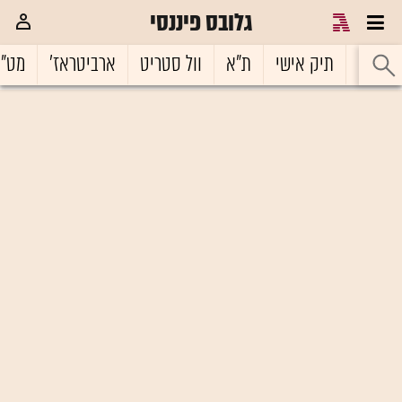
גלובס פיננסי
ראשי
תיק אישי
ת"א
וול סטריט
ארביטראז'
מט"