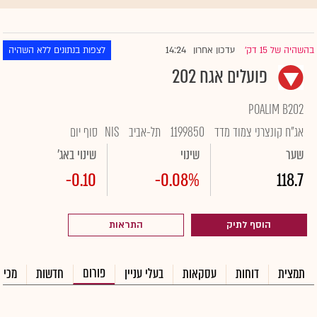
14:24
בהשהיה של 15 דק'
עדכון אחרון
לצפות בנתונים ללא השהיה
|
פועלים אגח 202
POALIM B202
אג"ח קונצרני צמוד מדד
1199850
תל-אביב
NIS
סוף יום
שער
שינוי
שינוי באג'
-0.10
-0.08%
118.7
הוסף לתיק
התראות
פורום
תמצית
דוחות
עסקאות
בעלי עניין
חדשות
מכיר