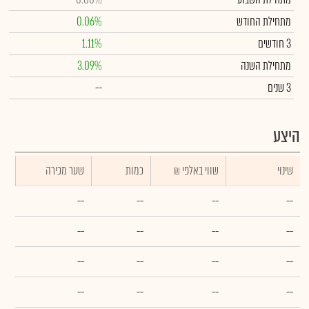
מתחילת החודש
0.06%
3 חודשים
1.11%
מתחילת השנה
3.09%
3 שנים
--
היצע
שינוי
₪ שווי באלפי
כמות
שער מכירה
--
--
--
--
--
--
--
--
--
--
--
--
--
--
--
--