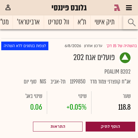
גלובס פיננסי
ראשי
תיק אישי
ת"א
וול סטריט
ארביטראז'
מט"
6/8/2026
בהשהיה של 15 דק'
עדכון אחרון
לצפות בנתונים ללא השהיה
|
פועלים אגח 202
POALIM B202
אג"ח קונצרני צמוד מדד
1199850
תל-אביב
NIS
סוף יום
שער
שינוי
שינוי באג'
0.06
+0.05%
118.8
הוסף לתיק
התראות