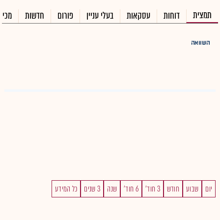
תמצית
דוחות
עסקאות
בעלי עניין
פורום
חדשות
מכיר
השוואה
יום
שבוע
חודש
3 חוד'
6 חוד'
שנה
3 שנים
כל המידע