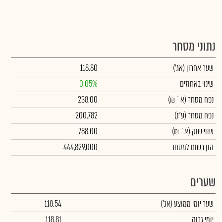
נתוני מסחר
שער אחרון
(אג')
118.80
שינוי באחוזים
0.05%
נפח מסחר
(א` ₪)
238.00
נפח מסחר
(ע"נ)
200,782
שווי שוק
(א` ₪)
788.00
הון רשום למסחר
444,829,000
שערים
שער יומי ממוצע
(אג')
118.54
יומי גבוה
118.81