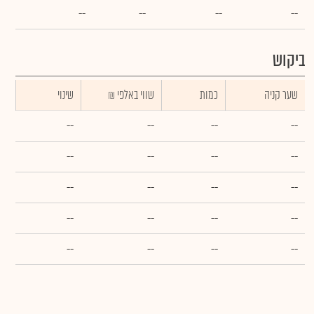
--
--
--
--
ביקוש
שער קניה
כמות
₪ שווי באלפי
שינוי
--
--
--
--
--
--
--
--
--
--
--
--
--
--
--
--
--
--
--
--