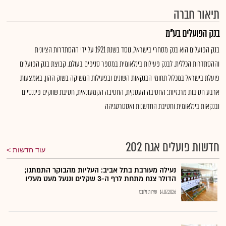
תיאור חברה
בנק הפועלים בע"מ
בנק הפועלים הוא בנק מסחרי בישראל, נוסד בשנת 1921 על ידי ההסתדרות הציונית
וההסתדרות הכללית. לבנק פעילות בינלאומית במספר סניפים בעולם. קבוצת בנק הפועלים
פועלת בישראל במכלול תחומי הבנקאות השונים ובפעילות המשיקה בשוק ההון, באמצעות
ארבע חטיבות מרכזיות: החטיבה העסקית, החטיבה הקמעונאית, חטיבת שווקים פיננסיים
ובנקאות בינלאומית וחטיבת החדשנות ואסטרטגיהה
חדשות פועלים אגח 202
עוד חדשות
נעילה מעורבת בתל אביב: העליות מהבוקר התמתנו;
הדולר צנח מתחת לרף ה-3 שקלים וננעל מעט מעליו
14.07.2026
שירות גלובס