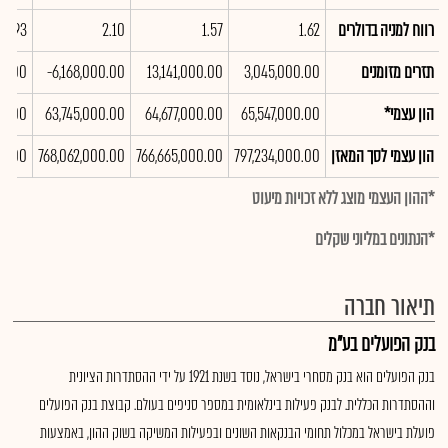
רווח למניה בדולרים
1.62
1.57
2.10
1.93
תזרים מזומנים
3,045,000.00
13,141,000.00
-6,168,000.00
00.00
הון עצמי*
65,547,000.00
64,677,000.00
63,745,000.00
00.00
הון עצמי לסך המאזן
797,234,000.00
766,665,000.00
768,062,000.00
00.00
*ההון העצמי מוצג ללא זכויות מיעוט
*הנתונים במליוני שקלים
תיאור חברה
בנק הפועלים בע"מ
בנק הפועלים הוא בנק מסחרי בישראל, נוסד בשנת 1921 על ידי ההסתדרות הציונית
וההסתדרות הכללית. לבנק פעילות בינלאומית במספר סניפים בעולם. קבוצת בנק הפועלים
פועלת בישראל במכלול תחומי הבנקאות השונים ובפעילות המשיקה בשוק ההון, באמצעות