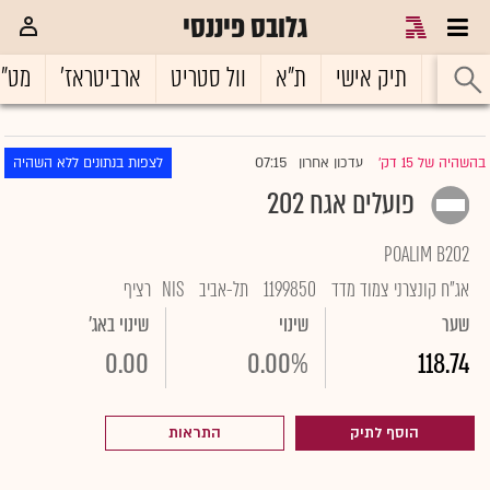
גלובס פיננסי
ראשי
תיק אישי
ת"א
וול סטריט
ארביטראז'
מט"
07:15
בהשהיה של 15 דק'
עדכון אחרון
לצפות בנתונים ללא השהיה
|
פועלים אגח 202
POALIM B202
אג"ח קונצרני צמוד מדד
1199850
תל-אביב
NIS
רציף
שער
שינוי
שינוי באג'
0.00
0.00%
118.74
הוסף לתיק
התראות