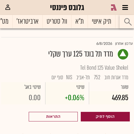
גלובס פיננסי
ראשי
תיק אישי
ת"א
וול סטריט
ארביטראז'
מט"
6/8/2026
עדכון אחרון
מדד תל בונד 125 ערך שקלי
Tel Bond 125 Value Shekel
מדד אגרות חוב
752
תל-אביב
NIS
סוף יום
שער
שינוי
שינוי באג'
0.00
+0.06%
469.85
הוסף לתיק
התראות