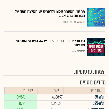
מחזורי המסחר קפצו ולג'פריס יש המלצה חמה על
הבורסה בתל אביב
27.07.2026
שירי חביב-ולדהורן
היכונו לירידות בבורסה: כך ייראה השבוע המטלטל
שבפתח
27.07.2026
רם מורי
הצעות פרסומיות
מדדים נוספים
שם הנייר
שער
שינוי יומי
ת"א-35
4,168.97
0.98%
ת"א-125
4,065.60
0.82%