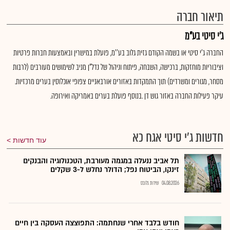
תיאור חברה
ג'י סיטי בע"מ
החברה ג'י סיטי או בשמה הקודם גזית גלוב בע''מ, פועלת במישרין ובאמצעות חברות פרטיות
וציבוריות מוחזקות, ברכישה, השבחה, פיתוח וניהול של נדל"ן מניב לשימושים מעורבים (לרבות
מסחר, מגורים ומשרדים) תוך התמקדות באזורים אורבאניים צפופי אוכלוסין בערים מרכזיות.
עיקר פעילות החברה באזור גוש דן .בנוסף פועלת בערים באמריקה ואירופה.
חדשות ג'י סיטי אגח כא
עוד חדשות
תל אביב ננעלה במגמה מעורבת, הטכנולוגיה והבנקים
זינקו, הביטוח נפל; הדולר נחלש ל-3 שקלים
04.08.2026
שירות גלובס
חודש בלבד אחרי שנחתמה: התפוצצה העסקה בין חיים