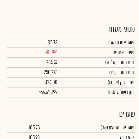
נתוני מסחר
שער אחרון
(אג')
105.73
שינוי באחוזים
-0.19%
נפח מסחר
(א` ₪)
264.74
נפח מסחר
(ע"נ)
250,273
שווי שוק
(א` ₪)
1,124.00
הון רשום למסחר
564,761,199
שערים
שער יומי ממוצע
(אג')
105.78
יומי גבוה
105.93