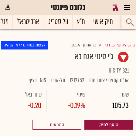
גלובס פיננסי
ראשי
תיק אישי
ת"א
וול סטריט
ארביטראז'
מט"
10:14
בהשהיה של 15 דק'
עדכון אחרון
לצפות בנתונים ללא השהיה
|
ג'י סיטי אגח כא
G CITY B21
אג"ח קונצרני צמוד מדד
1212752
תל-אביב
NIS
רציף
שער
שינוי
שינוי באג'
-0.20
-0.19%
105.73
הוסף לתיק
התראות