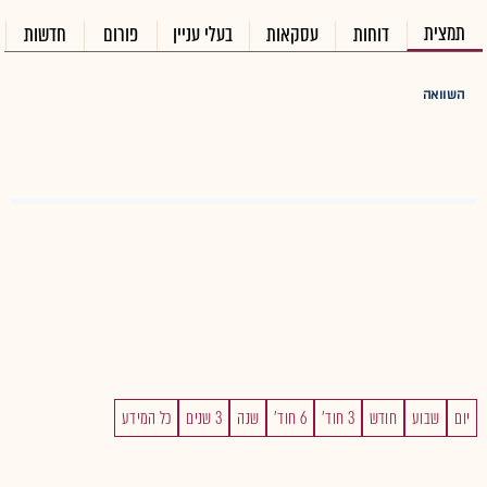
תמצית
דוחות
עסקאות
בעלי עניין
פורום
חדשות
השוואה
יום
שבוע
חודש
3 חוד'
6 חוד'
שנה
3 שנים
כל המידע