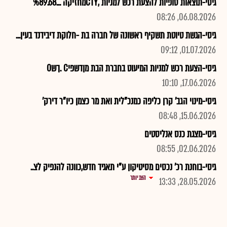
גיסי-תוצאות סופיות להצעת רכש למניות ,CTYמחזיקה ...%89.68
06.08.2026, 08:26
גיסי-הגשת טיוטת תשקיף ראשונה של חברה בת -חלוקת דיבידנד בעין...
01.07.2026, 09:12
גיסי-הצעת רכש למניות המיעוט בחברת הבת מןדשפיC .ךשO
17.06.2026, 10:10
גיסי-מינוי הגב' קרן כליפה כמנכ"לית ואת מר כצמן כיו"ר דירק'
15.06.2026, 08:48
גיסי-מצגת כנס אנליסטים
02.06.2026, 08:55
גיסי-בוחנת רכ' נכסים מסיטיקון ע"י תאגיד חדש,כוונה להנפיק לצ..
הצג יותר
28.05.2026, 13:33