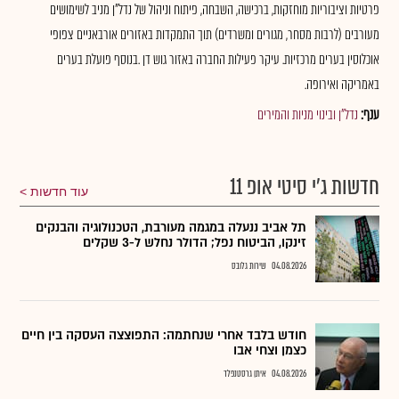
פרטיות וציבוריות מוחזקות, ברכישה, השבחה, פיתוח וניהול של נדל"ן מניב לשימושים
מעורבים (לרבות מסחר, מגורים ומשרדים) תוך התמקדות באזורים אורבאניים צפופי
אוכלוסין בערים מרכזיות. עיקר פעילות החברה באזור גוש דן .בנוסף פועלת בערים
באמריקה ואירופה.
ענף:
נדל"ן ובינוי מניות והמירים
חדשות ג'י סיטי אופ 11
עוד חדשות
תל אביב ננעלה במגמה מעורבת, הטכנולוגיה והבנקים
זינקו, הביטוח נפל; הדולר נחלש ל-3 שקלים
04.08.2026
שירות גלובס
חודש בלבד אחרי שנחתמה: התפוצצה העסקה בין חיים
כצמן וצחי אבו
04.08.2026
איתן גרסטנפלד