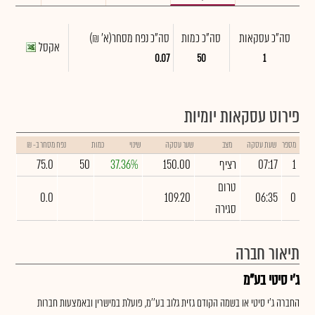
סה"כ עסקאות
סה"כ כמות
סה"כ נפח מסחר
(א' ₪)
אקסל
0.07
50
1
פירוט עסקאות יומיות
מספר
שעת עסקה
מצב
שער עסקה
שינוי
כמות
נפח מסחר ב- ₪
1
07:17
רציף
150.00
37.36%
50
75.0
טרום
0.0
109.20
06:35
0
סגירה
תיאור חברה
ג'י סיטי בע"מ
החברה ג'י סיטי או בשמה הקודם גזית גלוב בע''מ, פועלת במישרין ובאמצעות חברות