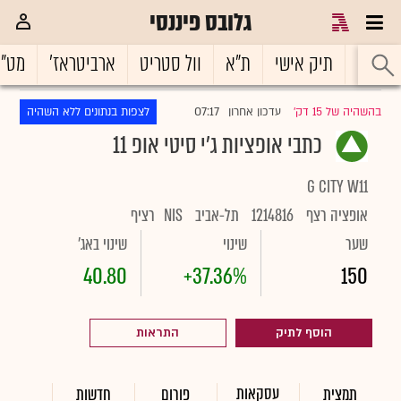
גלובס פיננסי
ראשי
תיק אישי
ת"א
וול סטריט
ארביטראז'
מט"
07:17
בהשהיה של 15 דק'
עדכון אחרון
לצפות בנתונים ללא השהיה
|
כתבי אופציות ג'י סיטי אופ 11
G CITY W11
אופציה רצף
1214816
תל-אביב
NIS
רציף
שער
שינוי
שינוי באג'
40.80
+37.36%
150
הוסף לתיק
התראות
עסקאות
תמצית
פורום
חדשות