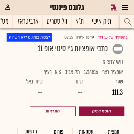
גלובס פיננסי
ראשי
תיק אישי
ת"א
וול סטריט
ארביטראז'
מט"
07:15
בהשהיה של 15 דק'
עדכון אחרון
לצפות בנתונים ללא השהיה
|
כתבי אופציות ג'י סיטי אופ 11
G CITY W11
אופציה רצף
1214816
תל-אביב
NIS
רציף
שער
שינוי
שינוי באג'
--
--
111.3
הוסף לתיק
התראות
חדשות
תמצית
עסקאות
פורום