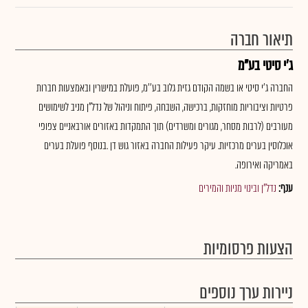
תיאור חברה
ג'י סיטי בע"מ
החברה ג'י סיטי או בשמה הקודם גזית גלוב בע''מ, פועלת במישרין ובאמצעות חברות
פרטיות וציבוריות מוחזקות, ברכישה, השבחה, פיתוח וניהול של נדל"ן מניב לשימושים
מעורבים (לרבות מסחר, מגורים ומשרדים) תוך התמקדות באזורים אורבאניים צפופי
אוכלוסין בערים מרכזיות. עיקר פעילות החברה באזור גוש דן .בנוסף פועלת בערים
באמריקה ואירופה.
ענף:
נדל"ן ובינוי מניות והמירים
הצעות פרסומיות
ניירות ערך נוספים