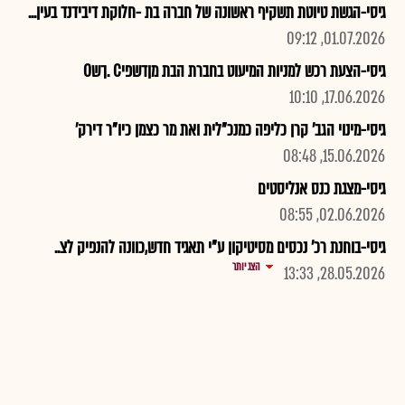
גיסי-הגשת טיוטת תשקיף ראשונה של חברה בת -חלוקת דיבידנד בעין...
01.07.2026, 09:12
גיסי-הצעת רכש למניות המיעוט בחברת הבת מןדשפיC .ךשO
17.06.2026, 10:10
גיסי-מינוי הגב' קרן כליפה כמנכ"לית ואת מר כצמן כיו"ר דירק'
15.06.2026, 08:48
גיסי-מצגת כנס אנליסטים
02.06.2026, 08:55
גיסי-בוחנת רכ' נכסים מסיטיקון ע"י תאגיד חדש,כוונה להנפיק לצ..
הצג יותר
28.05.2026, 13:33