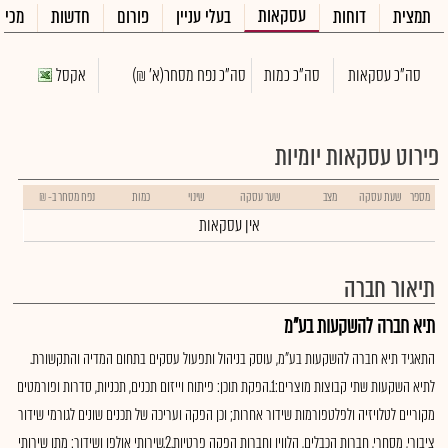
עסקאות
תמצית
דוחות
בעלי עניין
פורום
חדשות
מכיר
סה"כ עסקאות
סה"כ כמות
סה"כ נפח מסחר
(א' ₪)
אקסל
פירוט עסקאות יומיות
מספר
שעת עסקה
מצב
שער עסקה
שינוי
כמות
נפח מסחר ב- ₪
אין עסקאות
תיאור חברה
תיא חברה להשקעות בע"מ
התאגיד תיא חברה להשקעות בע"מ, עוסק בניהול ותפעול עסקים בתחום המדיה והתקשורת.
לתיא השקעות שתי קבוצות מוצרים:1.הפקת תוכן: פיתוח וייזום תכנים, תכניות, סדרות ופורמטים
מקוריים לטלויזיה ולפלטפורמות שידור אחרות; וכן הפקה ועריכה של תכנים שונים לגורמי שידור
ציבורי, מסחרי, חברות הכבלים, הלווין וחברות הפקה פרטיות.2.שירותי אולפן ושידור: מתן שירותי