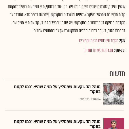
אולפן ושידור, לגורמים שונים בשוק הטלויזיה והניו-מדיה.בנוסף, תיא השקעות פועלת להקמת
קרית תקשורת שתכלול בעיקר אולפנים ומשרדים במקרקעין שרכשה בכפר סבא. החברה גם
מקדמת פרויקט בניה למגורים במקרקעין של אולפני הרצליה.כמו כן, קבוצת תיא משקיעה
בחברות הזנק, בעיקר בתחום המדיה והתקשורת אך גם בתחומים אחרים..
ענף:
מסחר ושירותים מניות והמירים
תת-ענף:
חברות תקשורת ומדיה
חדשות
מנהל ההשקעות שממליץ על מניה שהיא "כמו לקנות
בונקר"
08.08.2026
כתבי גלובס
מנהל ההשקעות שממליץ על מניה שהיא "כמו לקנות
בונקר"