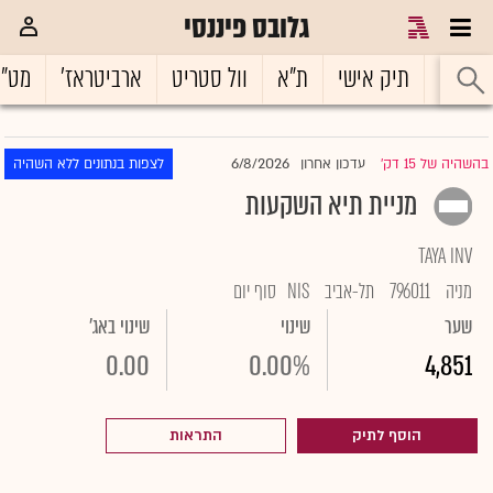
גלובס פיננסי
ראשי
תיק אישי
ת"א
וול סטריט
ארביטראז'
מט"
6/8/2026
בהשהיה של 15 דק'
עדכון אחרון
לצפות בנתונים ללא השהיה
|
מניית תיא השקעות
TAYA INV
מניה
796011
תל-אביב
NIS
סוף יום
שער
שינוי
שינוי באג'
0.00
0.00%
4,851
הוסף לתיק
התראות