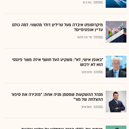
23.07.2026
בועז בן נון
מיקרוסופט איבדה מעל טריליון דולר מהשווי. למה כולם
עדיין אופטימיים?
27.07.2026
שירי חביב ולדהורן
"באופן אישי, לא": משקיע העל חושף איזה מוצר פיננסי
הוא לא ירכוש
21.07.2026
שירות גלובס
מנהל ההשקעות שמסמן מניה אחת: "מזכירה את סיפור
ההצלחה של מור"
21.07.2026
נתנאל אריאל