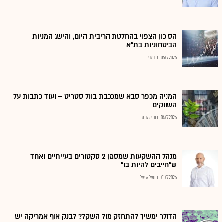
הסיכון הצפוי בהחלטת הריבית היום, והישג המניות
הביטחוניות בת"א
06.07.2026
רם מורי
המניה מכפר סבא שמככבת בוול סטריט – ועוד כתבות על
השווקים
04.07.2026
כתבי גלובס
מנהל ההשקעות שמסמן 2 סקטורים בעייתיים ואחד
ש"חייבים להיות בו"
01.07.2026
נתנאל אריאל
הדולר ימשיך להתחזק מול השקל? לבנק אוף אמריקה יש