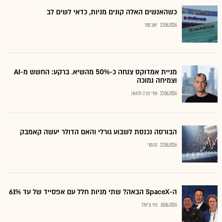
כשהאנשים האלה קונים מניות, כדאי לשים לב
22.06.2026
יואב ספר
מניית אמדוקס צנחה כ-50% מהשיא. ברקע: החשש מ-AI
וצמיחה נמוכה
22.06.2026
שירי חביב-ולדהורן
הבורסה נכנסת לשבוע גורלי והאם הדולר יעשה קאמבק
22.06.2026
רם מורי
ה-SpaceX הבאה? שתי מניות חלל עם אפסייד של עד 61%
18.06.2026
צחי גרינולד