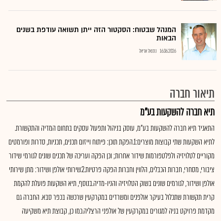
המנהל שבטוח: הסקטור הזה ייתן תשואה עודפת בשנים
הבאות
16.06.2026
נתנאל אריאל
תיאור חברה
תיא חברה להשקעות בע"מ
התאגיד תיא חברה להשקעות בע"מ, עוסק בניהול ותפעול עסקים בתחום המדיה והתקשורת.
לתיא השקעות שתי קבוצות מוצרים:1.הפקת תוכן: פיתוח וייזום תכנים, תכניות, סדרות ופורמטים
מקוריים לטלויזיה ולפלטפורמות שידור אחרות; וכן הפקה ועריכה של תכנים שונים לגורמי שידור
ציבורי, מסחרי, חברות הכבלים, הלווין וחברות הפקה פרטיות.2.שירותי אולפן ושידור: מתן שירותי
אולפן ושידור, לגורמים שונים בשוק הטלויזיה והניו-מדיה.בנוסף, תיא השקעות פועלת להקמת
קרית תקשורת שתכלול בעיקר אולפנים ומשרדים במקרקעין שרכשה בכפר סבא. החברה גם
מקדמת פרויקט בניה למגורים במקרקעין של אולפני הרצליה.כמו כן, קבוצת תיא משקיעה