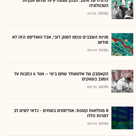
פרמיה של 20%: הבנק שממליץ על שלוש ענקיות
הטכנולוגיה
20.07.2026
בועז בן נון
מניות השבבים נכנסו לשוק דובי, אבל האנליסט הזה לא
מודאג
19.07.2026
צחי גרינולד
הקאמבק של אלטשולר שחם ביוני – ועוד 4 כתבות על
המצב בשווקים
18.07.2026
כתבי גלובס
8 מופלאות קטנות: אנליסטים בטוחים - כדאי לשים לב
למניות הללו
15.07.2026
צחי גרינולד