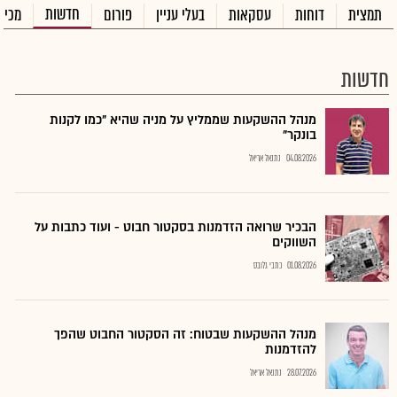
חדשות
תמצית
דוחות
עסקאות
בעלי עניין
פורום
מכיר
חדשות
מנהל ההשקעות שממליץ על מניה שהיא "כמו לקנות
בונקר"
04.08.2026
נתנאל אריאל
הבכיר שרואה הזדמנות בסקטור חבוט - ועוד כתבות על
השווקים
01.08.2026
כתבי גלובס
מנהל ההשקעות שבטוח: זה הסקטור החבוט שהפך
להזדמנות
28.07.2026
נתנאל אריאל