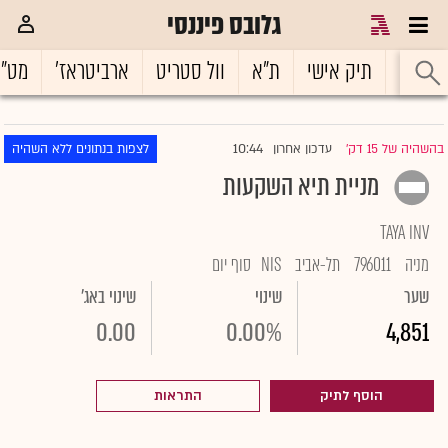
גלובס פיננסי
ראשי
תיק אישי
ת"א
וול סטריט
ארביטראז'
מט"
10:44
בהשהיה של 15 דק'
עדכון אחרון
לצפות בנתונים ללא השהיה
|
מניית תיא השקעות
TAYA INV
מניה
796011
תל-אביב
NIS
סוף יום
שער
שינוי
שינוי באג'
0.00
0.00%
4,851
הוסף לתיק
התראות