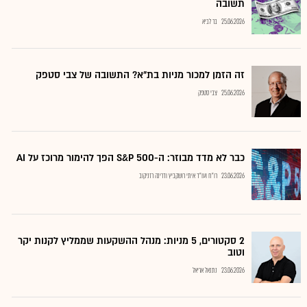
תשובה
25.06.2026
בר לביא
זה הזמן למכור מניות בת"א? התשובה של צבי סטפק
25.06.2026
צבי סטפק
כבר לא מדד מבוזר: ה-S&P 500 הפך להימור מרוכז על AI
23.06.2026
רו"ח ועו"ד איתי רושקביץ ודרינה רזניקוב
2 סקטורים, 5 מניות: מנהל ההשקעות שממליץ לקנות יקר
וטוב
23.06.2026
נתנאל אריאל