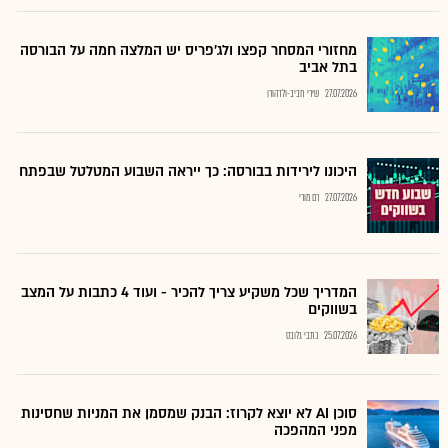
מחזורי המסחר קפצו ולג'פריס יש המלצה חמה על הבורסה
בתל אביב
27.07.2026
שירי חביב-ולדהורן
היכונו לירידות בבורסה: כך ייראה השבוע המטלטל שבפתח
27.07.2026
רם מורי
המדריך שכל משקיע צריך להכיר - ועוד 4 כתבות על המצב
בשווקים
25.07.2026
כתבי גלובס
סוכן AI לא יוצא לקרוז: הבנק שמסמן את המניות שחסינות
מפני המהפכה