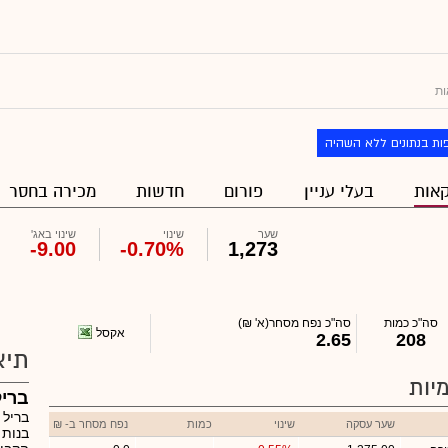
ות
ות בנתונים ללא השהיה
אות
בעלי עניין
פורום
חדשות
מכירה בחסר
שער
שינוי
שינוי באג'
-9.00
-0.70%
1,273
סה"כ כמות
סה"כ נפח מסחר
(א' ₪)
אקסל
2.65
208
תיא
יות
בריל
בריל 
שער עסקה
שינוי
כמות
נפח מסחר ב- ₪
בנות 