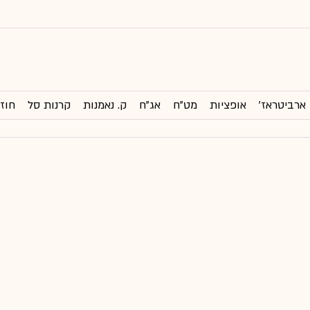
ארביטראז'
אופציות
מט"ח
אג"ח
ק. נאמנות
קרנות סל
חוזי