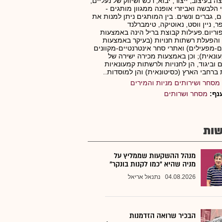
ה בעיצוב, ייצור, יבוא, רכש ושיווק של נעליים,
 הלבשה ואביזרי אופנה ממגוון מותגים -
ם, גברים ונשים. בין המותגים ניתן למנות את
פר, ניין ווסט, נאוטיקה, טימברלנד
וריום.פעילות קבוצת בריל הינה באמצעות
 והפעלת רשתות חנויות (בעיקר באמצעות
ים-מפעילים) ואתרי סחר אינטרנטיים-מקוונים
ונאית); וכן באמצעות מכירה ישירה של
ם וביגוד, הן לחנויות ולרשתות קמעונאיות
 ברחבי הארץ (כסיטונאית) והן למוסדות..
מסחר ושירותים מניות והמירים
נף:
מסחר ושרותים
ות
מנהל ההשקעות שממליץ על
מניה שהיא "כמו לקנות בונקר"
04.08.2026
נתנאל אריאל
הבכיר שרואה הזדמנות