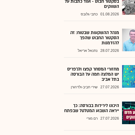
בסקטור חבוט - ועוד כתבות על
השווקים
01.08.2026
כתבי גלובס
מנהל ההשקעות שבטוח: זה
הסקטור החבוט שהפך
להזדמנות
28.07.2026
נתנאל אריאל
מחזורי המסחר קפצו ולג'פריס
יש המלצה חמה על הבורסה
בתל אביב
27.07.2026
שירי חביב-ולדהורן
היכונו לירידות בבורסה: כך
ייראה השבוע המטלטל שבפתח
27.07.2026
רם מורי