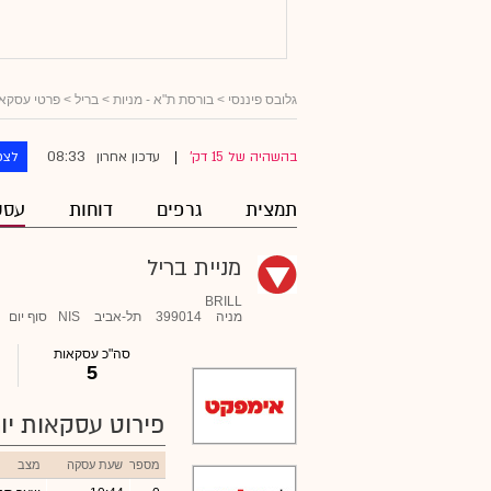
גלובס פיננסי
>
בורסת ת"א - מניות
>
בריל
> פרטי עסקא
08:33
בהשהיה של 15 דק'
עדכון אחרון
לצפ
|
תמצית
גרפים
דוחות
עסק
מניית בריל
BRILL
מניה
399014
תל-אביב
NIS
סוף יום
סה"כ עסקאות
5
פירוט עסקאות יומ
מספר
שעת עסקה
מצב