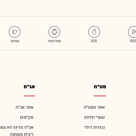
מט"ח
אג"ח
אתר המט"ח
אתר אג"ח
שערי חליפין
מק"מים
נגזרות דולר
אג"ח מדינה לא צמו
ריבית משתנה