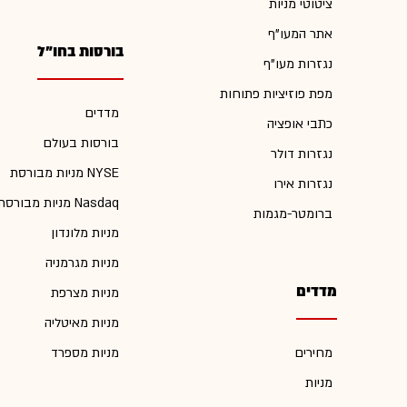
ציטוטי מניות
אתר המעו"ף
בורסות בחו"ל
נגזרות מעו"ף
מפת פוזיציות פתוחות
מדדים
כתבי אופציה
בורסות בעולם
נגזרות דולר
מניות מבורסת NYSE
נגזרות אירו
מניות מבורסת Nasdaq
ברומטר-מגמות
מניות מלונדון
מניות מגרמניה
מדדים
מניות מצרפת
מניות מאיטליה
מחירים
מניות מספרד
מניות