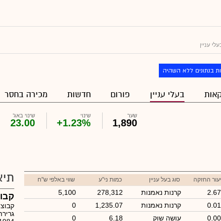
י עניין
ת בנתונים ללא השהיה
אות
בעלי עניין
פורום
חדשות
מכירה בחסר
שער
שינוי
שינוי באג'
23.00
+1.23%
1,890
תיא
עור החזקה
סוג בעל עניין
כמות ני"ע
שווי באלפי ש"ח
2.6
קרנות נאמנות
278,312
5,100
קבוצ
0.0
קרנות נאמנות
1,235.07
0
קבוצת
גרירה
0.0
עושה שוק
6.18
0