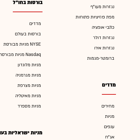
בורסות בחו"ל
נגזרות מעו"ף
מפת פוזיציות פתוחות
מדדים
כתבי אופציה
בורסות בעולם
נגזרות דולר
מניות מבורסת NYSE
נגזרות אירו
מניות מבורסת Nasdaq
ברומטר-מגמות
מניות מלונדון
מניות מגרמניה
מדדים
מניות מצרפת
מניות מאיטליה
מחירים
מניות מספרד
מניות
ענפים
מניות ישראליות בעו
אג"ח