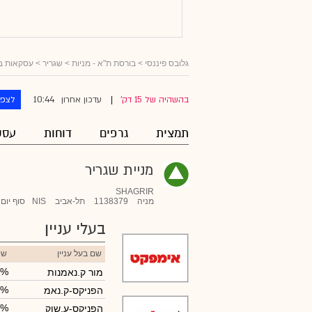
גלובס פיננסי
>
בורסת ת"א - מניות
>
שגריר
> עסקאות בעל
10:44
בהשהיה של 15 דק'
עדכון אחרון
לצפו
|
תמצית
גרפים
דוחות
עסק
מניית שגריר
SHAGRIR
מניה
1138379
תל-אביב
NIS
סוף יום
בעלי עניין
שם בעל עניין
שי
7%
מור ק.נאמנות
1%
הפניקס-ק.נאמ
0%
הפניקס-ע.שוק