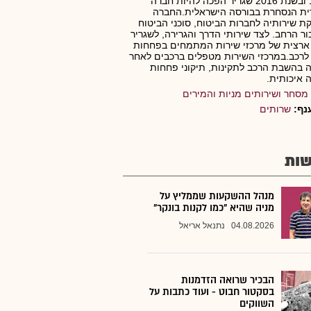
1984 ובשנת 2016 שגריר הפכה להיות חברה
ית הנסחרת בבורסה הישראלית.החברה
 שירותיה לחברות הביטוח, סוכני הביטוח
ור הרחב. לצד שירותי הדרך והגרירה, לשגריר
ארצית של מרכזי שירות המתמחים בפחחות
לרכב.במרכזי השירות מטפלים ברכבים לאחר
 בהשבת הרכב לתקינות, תיקוני פחחות
 איכותית.
מסחר ושירותים מניות והמירים
נף:
שרותים
ות
מנהל ההשקעות שממליץ על
מניה שהיא "כמו לקנות בונקר"
04.08.2026
נתנאל אריאל
הבכיר שרואה הזדמנות
בסקטור חבוט - ועוד כתבות על
השווקים