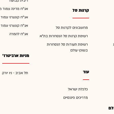
ריבית קבועה
אג"ח מדינה צמוד מ
קרנות סל
אג"ח קונצרני צמוד
אג"ח קונצרני צמוד
מחשבונים לקרנות סל
אג"ח להמרה
רשימת קרנות סל הנסחרות בת"א
רשימת תעודות סל הנסחרות
בשוקי עולם
מניות ארביטרז'
עוד
תל אביב - ניו יורק
כלכלת ישראל
מדריכים פיננסיים
לם