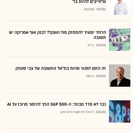
ש"חייבים להיות בו"
01.07.2026
נתנאל אריאל
הדולר ימשיך להתחזק מול השקל? לבנק אוף אמריקה יש
תשובה
25.06.2026
בר לביא
זה הזמן למכור מניות בת"א? התשובה של צבי סטפק
25.06.2026
צבי סטפק
כבר לא מדד מבוזר: ה-S&P 500 הפך להימור מרוכז על AI
23.06.2026
רו"ח ועו"ד איתי רושקביץ ודרינה רזניקוב