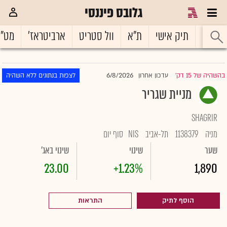
גלובס פיננסי
ראשי
תיק אישי
ת"א
וול סטריט
ארביטראז'
מט"
6/8/2026
בהשהיה של 15 דק'
עדכון אחרון
לצפות בנתונים ללא השהיה
|
מניית שגריר
SHAGRIR
מניה
1138379
תל-אביב
NIS
סוף יום
שער
שינוי
שינוי באג'
23.00
+1.23%
1,890
הוסף לתיק
התראות