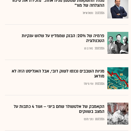
מנהל ההשקעות שמסמן מניה אחת: "מזכירה את סיפור
ההצלחה של מור"
21.07.2026
נתנאל אריאל
פרמיה של 20%: הבנק שממליץ על שלוש ענקיות
הטכנולוגיה
20.07.2026
בועז בן נון
מניות השבבים נכנסו לשוק דובי, אבל האנליסט הזה לא
מודאג
19.07.2026
צחי גרינולד
הקאמבק של אלטשולר שחם ביוני – ועוד 4 כתבות על
המצב בשווקים
18.07.2026
כתבי גלובס