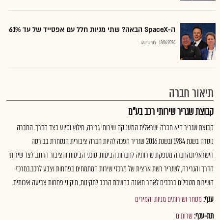
ה-SpaceX הבאה? שתי מניות חלל עם אפסייד של עד 61%
18.06.2026
צחי גרינולד
תיאור חברה
קבוצת שגריר שירותי רכב בע"מ
קבוצת שגריר היא חברה ישראלית המעניקה שירותי גרירה, חילוץ וסיוע בצד הדרך. החברה
נוסדה בשנת 1984 ובשנת 2016 שגריר הפכה להיות חברה ציבורית הנסחרת בבורסה
הישראלית.החברה מספקת שירותיה לחברות הביטוח, סוכני הביטוח והציבור הרחב. לצד שירותי
הדרך והגרירה, לשגריר רשת ארצית של מרכזי שירות המתמחים בפחחות וצבע לרכב.במרכזי
השירות מטפלים ברכבים לאחר תאונה בהשבת הרכב לתקינות, תיקוני פחחות צביעה איכותית.
ענף:
מסחר ושירותים מניות והמירים
תת-ענף:
שרותים