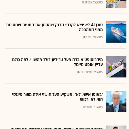
25.07.2026
כתבי גלובס
סוכן AI לא יוצא לקרוז: הבנק שמסמן את המניות שחסינות
מפני המהפכה
23.07.2026
בועז בן נון
מיקרוסופט איבדה מעל טריליון דולר מהשווי. למה כולם
עדיין אופטימיים?
27.07.2026
שירי חביב ולדהורן
"באופן אישי, לא": משקיע העל חושף איזה מוצר פיננסי
הוא לא ירכוש
21.07.2026
שירות גלובס