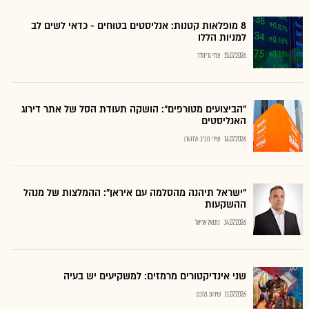
8 מופלאות קטנות: אנליסטים בטוחים - כדאי לשים לב
למניות הללו
15.07.2026
צחי גרינולד
"הביצועים מטורפים": הושקה תעודת הסל של אתר דירוג
האנליסטים
14.07.2026
שירי חביב-ולדהורן
"ישראל תיהנה מהסלמה עם איראן": ההמלצות של מנהל
ההשקעות
14.07.2026
נתנאל אריאל
שני אינדיקטורים מרמזים: למשקיעים יש בעיה
11.07.2026
שירות גלובס