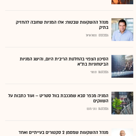
מנהל ההשקעות שבטוח: אלו המניות שחובה להחזיק
בתיק
07.07.2026
נתנאל אריאל
הסיכון הצפוי בהחלטת הריבית היום, והישג המניות
הביטחוניות בת"א
06.07.2026
רם מורי
המניה מכפר סבא שמככבת בוול סטריט – ועוד כתבות על
השווקים
04.07.2026
כתבי גלובס
מנהל ההשקעות שמסמן 2 סקטורים בעייתיים ואחד