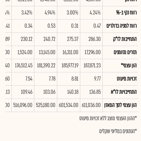
רווח נקי ב-%
4.24%
3.00%
4.94%
3.42%
4.54%
רווח למניה בדולרים
0.47
0.31
0.53
0.34
0.41
התחייבות לז"ק
286.30
275.37
240.72
230.12
20.89
תזרים מזומנים
17,296.00
16,311.00
13,145.00
1,524.00
97.00
הון עצמי*
187,871.23
185,977.19
181,390.22
176,512.45
856.40
זכויות מיעוט
9.77
8.81
7.78
7.54
7.60
התחייבויות לז"א
136.85
140.18
103.06
109.46
116.13
הון עצמי לסך המאזן
611,036.00
601,534.00
525,180.00
516,096.00
84.00
*ההון העצמי מוצג ללא זכויות מיעוט
*הנתונים במליוני שקלים