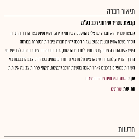
תיאור חברה
קבוצת שגריר שירותי רכב בע"מ
קבוצת שגריר היא חברה ישראלית המעניקה שירותי גרירה, חילוץ וסיוע בצד הדרך. החברה
נוסדה בשנת 1984 ובשנת 2016 שגריר הפכה להיות חברה ציבורית הנסחרת בבורסה
הישראלית.החברה מספקת שירותיה לחברות הביטוח, סוכני הביטוח והציבור הרחב. לצד שירותי
הדרך והגרירה, לשגריר רשת ארצית של מרכזי שירות המתמחים בפחחות וצבע לרכב.במרכזי
השירות מטפלים ברכבים לאחר תאונה בהשבת הרכב לתקינות, תיקוני פחחות צביעה איכותית.
ענף:
מסחר ושירותים מניות והמירים
תת-ענף:
שרותים
חדשות