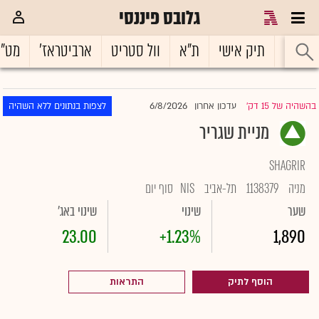
גלובס פיננסי
ראשי
תיק אישי
ת"א
וול סטריט
ארביטראז'
מט"
6/8/2026
בהשהיה של 15 דק'
עדכון אחרון
לצפות בנתונים ללא השהיה
|
מניית שגריר
SHAGRIR
מניה
1138379
תל-אביב
NIS
סוף יום
שער
שינוי
שינוי באג'
23.00
+1.23%
1,890
הוסף לתיק
התראות