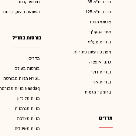
הרכב ת"א 35
חיפוש קרנות
הרכב ת"א 125
השוואה ביצועי קרנות
ציטוטי מניות
אתר המעו"ף
בורסות בחו"ל
נגזרות מעו"ף
מפת פוזיציות פתוחות
מדדים
כתבי אופציה
בורסות בעולם
נגזרות דולר
מניות מבורסת NYSE
נגזרות אירו
מניות מבורסת Nasdaq
ברומטר-מגמות
מניות מלונדון
מניות מגרמניה
מדדים
מניות מצרפת
מניות מאיטליה