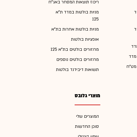
ריכוז תוצאות המסחר באג"ח
ד
מניות בולטות במדד ת"א
125
ד
מניות בולטות אחרות בת"א
אופציות בולטות
דד
מחזורים בולטים בת"א 125
 מדד
מחזורים בולטים נוספים
 מט"ח
תשואות דיבידנד בולטות
מוצרי גלובס
המוצרים שלי
סוכן החדשות
עיתון דיגטלי