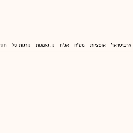
ארביטראז'
אופציות
מט"ח
אג"ח
ק. נאמנות
קרנות סל
חוזי