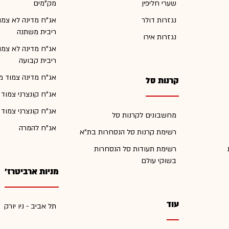
שערי חליפין
מק"מים
נגזרות דולר
אג"ח מדינה לא צמו
ריבית משתנה
נגזרות אירו
אג"ח מדינה לא צמו
ריבית קבועה
אג"ח מדינה צמוד מ
קרנות סל
אג"ח קונצרני צמוד
אג"ח קונצרני צמוד
מחשבונים לקרנות סל
אג"ח להמרה
רשימת קרנות סל הנסחרות בת"א
רשימת תעודות סל הנסחרות
בשוקי עולם
מניות ארביטרז'
עוד
תל אביב - ניו יורק