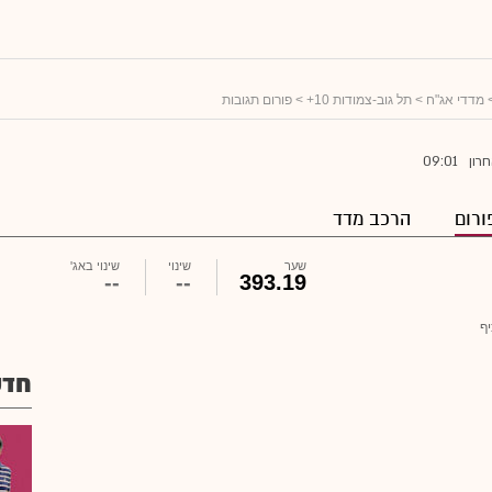
מדדי אג"ח
>
תל גוב-צמודות 10+
> פורום תגובות
09:01
חרון
ורום
הרכב מדד
שער
שינוי
שינוי באג'
0.15
+0.04%
393.34
ף
חדש