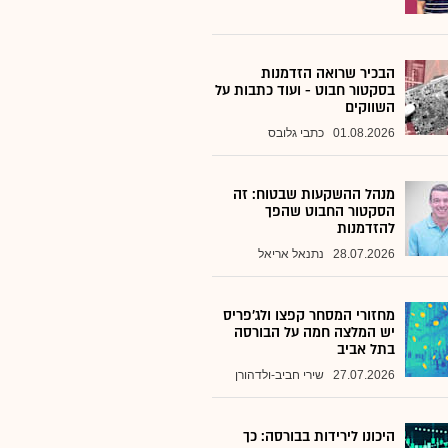
הבכיר שרואה הזדמנות
בסקטור חבוט - ועוד כתבות על
השווקים
01.08.2026
כתבי גלובס
מנהל ההשקעות שבטוח: זה
הסקטור החבוט שהפך
להזדמנות
28.07.2026
נתנאל אריאל
מחזורי המסחר קפצו ולג'פריס
יש המלצה חמה על הבורסה
בתל אביב
27.07.2026
שירי חביב-ולדהורן
היכונו לירידות בבורסה: כך