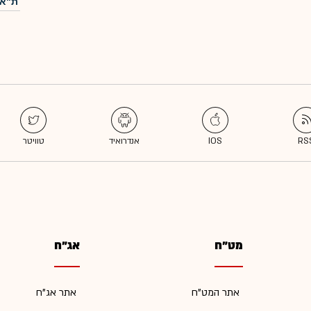
ת"א-
מט"ח
אג"ח
אתר המט"ח
אתר אג"ח