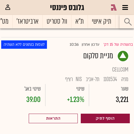
גלובס פיננסי
ראשי
תיק אישי
ת"א
וול סטריט
ארביטראז'
מט"
10:36
בהשהיה של 15 דק'
עדכון אחרון
לצפות בנתונים ללא השהיה
|
מניית סלקום
CELLCOM
מניה
1101534
תל-אביב
NIS
רציף
שער
שינוי
שינוי באג'
39.00
+1.23%
3,221
הוסף לתיק
התראות