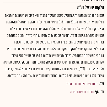
סלקום ישראל בע"מ
סלקום היא קבוצת תקשורת ישראלית. בעלת השליטה בחברה היא דיסקונט השקעות הנמצאת
בשליטת אי די בי פיתוח. ב-2011 חברת 013 נטוויז'ן נרכשה על ידי סלקום ומוזגה לתוכה.סלקום
היא ספקית סלולר ישראלית המספקת למנויי הסלולר שלה מגוון רחב של שירותים הכוללים
טלפוניה סלולרית, שירותי נדידה, הודעות טקסט ומולטימדיה, שירותי סלולר ונתונים מתקדמים
ושירותי ערך מוסף אחרים בתחומי משרד סלולרי, הגנת נתונים ועוד, על בסיס התשתית
הטכנולוגית המתקדמת של סלקום. סלקום מפעילה רשתות המאפשרות שירותי פס רחב מהיר
ושירותי מולטימדיה מתקדמים. סלקום מציעה שירות לקוחות בפריסה ארצית כולל שירות
לקוחות טלפוני, חנויות קמעונאיות ומרכזי שירות ומכירה. כמו כן, החברה מספקת שירותי טלוויזיה
על גבי האינטרנט (OTT), שירותי תשתית אינטרנט וקישוריות ושירותי שיחות בינלאומיים, כמו גם
שירותי טלפון נייחים בישראל. מניות סלקום נסחרות בבורסה לניירות ערך בתל אביב (סלקם)..
ענף:
מסחר ושירותים מניות והמירים
תת-ענף:
חברות תקשורת ומדיה