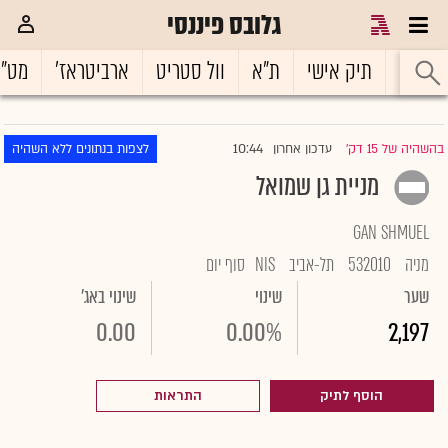
גלובס פיננסי
ראשי
תיק אישי
ת"א
וול סטריט
ארביטראז'
מט"
10:44
בהשהיה של 15 דק'
עדכון אחרון
לצפות בנתונים ללא השהיה
|
מניית גן שמואל
GAN SHMUEL
מניה
532010
תל-אביב
NIS
סוף יום
שער
שינוי
שינוי באג'
0.00
0.00%
2,197
הוסף לתיק
התראות