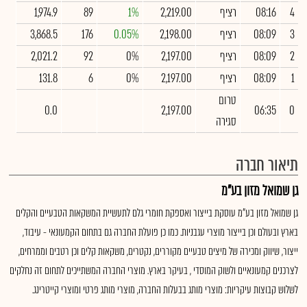
4
08:16
רציף
2,219.00
1%
89
1,974.9
3
08:09
רציף
2,198.00
0.05%
176
3,868.5
2
08:09
רציף
2,197.00
0%
92
2,021.2
1
08:09
רציף
2,197.00
0%
6
131.8
טרום
0.0
2,197.00
06:35
0
סגירה
תיאור חברה
גן שמואל מזון בע"מ
גן שמואל מזון בע"מ עוסקת בייצור ואספקת חומרי גלם לתעשיית המשקאות הטבעיים והקלים
בארץ ובעולם וכן בייצור מוצרי עגבניות. כמו כן פועלת החברה גם בתחום הקמעונאי - עיבוד,
ייצור, שיווק ומכירה של מיצים טבעיים מקוררים, נקטרים, משקאות קלים וכן רטבים וממרחים,
לצרכנים קמעונאיים ולשוק המוסדי , בעיקר בארץ. מוצרי החברה המשתייכים לתחום זה נחלקים
לשלוש קבוצות עיקריות: מוצרי מותג בבעלות החברה, מוצרי מותג פרטי ומוצרי קייטרינג.