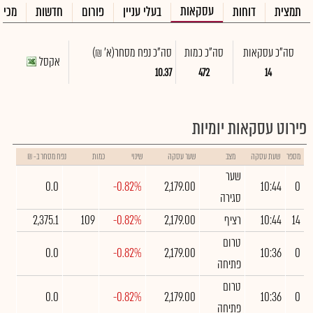
עסקאות
תמצית
דוחות
בעלי עניין
פורום
חדשות
מכיר
סה"כ עסקאות
סה"כ כמות
סה"כ נפח מסחר
(א' ₪)
אקסל
10.37
472
14
פירוט עסקאות יומיות
מספר
שעת עסקה
מצב
שער עסקה
שינוי
כמות
נפח מסחר ב- ₪
שער
0.0
-0.82%
2,179.00
10:44
0
סגירה
14
10:44
רציף
2,179.00
-0.82%
109
2,375.1
טרום
0.0
-0.82%
2,179.00
10:36
0
פתיחה
טרום
0.0
-0.82%
2,179.00
10:36
0
פתיחה