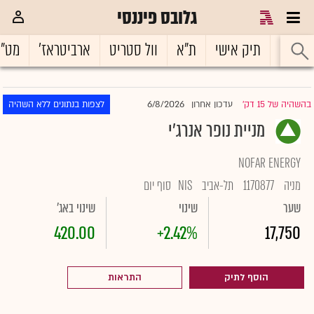
גלובס פיננסי
ראשי
תיק אישי
ת"א
וול סטריט
ארביטראז'
מט"
6/8/2026
בהשהיה של 15 דק'
עדכון אחרון
לצפות בנתונים ללא השהיה
|
מניית נופר אנרג'י
NOFAR ENERGY
מניה
1170877
תל-אביב
NIS
סוף יום
שער
שינוי
שינוי באג'
420.00
+2.42%
17,750
הוסף לתיק
התראות