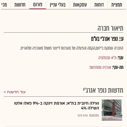
פורום
תמצית
דוחות
עסקאות
בעלי עניין
חדשות
מכיר
תיאור חברה
ע.י. נופר אנרג'י בע"מ
החברה עוסקת בייזום,הקמה והפעלה של מערכות לייצור חשמל מאנרגיה סולארית.
ענף:
ת"א-טכנולוגיה
תת-ענף:
אנרגיה מתחדשת
חדשות נופר אנרג'י
עוד חדשות
נעילה חיובית בת"א; אורמת זינקה ב-9% פאלו אלטו
השילה 4%
06.08.2026
שירות גלובס