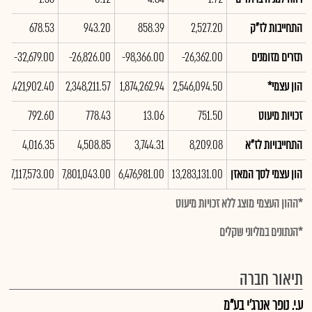
התחייבות לז"ק
2,527.20
858.39
943.20
678.53
תזרים מזומנים
-26,362.00
-98,366.00
-26,826.00
-32,679.00
הון עצמי*
2,546,094.50
1,874,262.94
2,348,211.57
2,421,902.40
זכויות מיעוט
751.50
13.06
778.43
792.60
התחייבויות לז"א
8,209.08
3,744.31
4,508.85
4,016.35
הון עצמי לסך המאזן
13,283,131.00
6,476,981.00
7,801,043.00
7,117,573.00
*ההון העצמי מוצג ללא זכויות מיעוט
*הנתונים במליוני שקלים
תיאור חברה
ע.י. נופר אנרג'י בע"מ