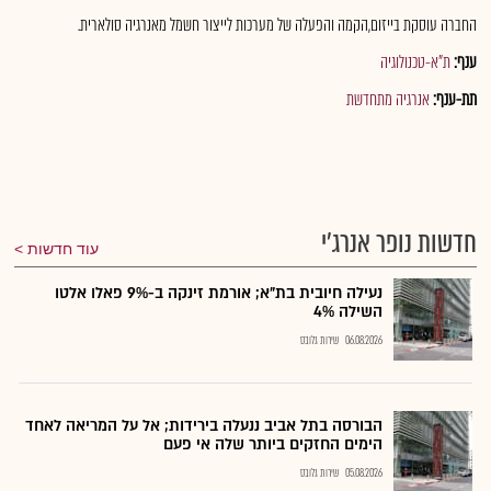
החברה עוסקת בייזום,הקמה והפעלה של מערכות לייצור חשמל מאנרגיה סולארית.
ענף:
ת"א-טכנולוגיה
תת-ענף:
אנרגיה מתחדשת
חדשות נופר אנרג'י
עוד חדשות
נעילה חיובית בת"א; אורמת זינקה ב-9% פאלו אלטו
השילה 4%
06.08.2026
שירות גלובס
הבורסה בתל אביב ננעלה בירידות; אל על המריאה לאחד
הימים החזקים ביותר שלה אי פעם
05.08.2026
שירות גלובס