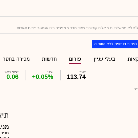
"ח לא-ממשלתיות
>
אג"ח קונצרני צמוד מדד
>
מניבים ריט אגחג
> פורום תגובות
לצפות בנתונים ללא השהיה
אות
בעלי עניין
פורום
חדשות
מכירה בחסר
שער
שינוי
שינוי באג'
0.06
+0.05%
113.74
יב
תיא
מניב
מניבי