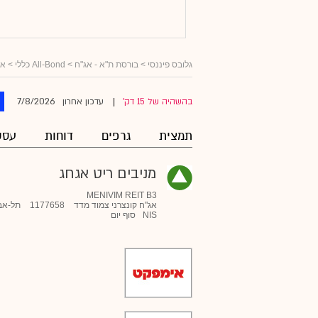
גלובס פיננסי
>
בורסת ת"א - אג"ח
>
All-Bond כללי
>
אג
7/8/2026
בהשהיה של 15 דק'
עדכון אחרון
|
תמצית
גרפים
דוחות
עסק
מניבים ריט אגחג
MENIVIM REIT B3
אג"ח קונצרני צמוד מדד
1177658
תל-אב
NIS
סוף יום