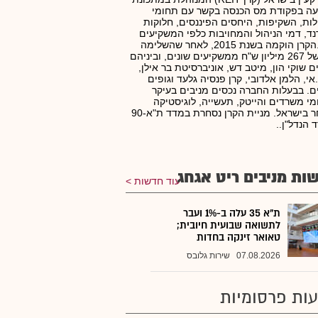
עה בפקודת מס הכנסה בקשר עם תחומי
ות, השקיפות, היחסים הפיננסים, חלוקות
נד, דמי הניהול והמחויבות כלפי המשקיעים
בקרן.הקרן הוקמה בשנת 2015, לאחר שהשלימה
גיוס של 267 מיליון ש"ח ממשקיעים שונים, וביניהם
ם שוקי הון, מיטב דש, אוניברסיטת בר אילן,
.אי, הלמן אלדובי, קרן פנסיה גלעד וגופים
ם. בבעלות החברה נכסים מניבים בעיקר
י משרדים והייטק, תעשייה, לוגיסטיקה
ומסחר בישראל. מניית הקרן נסחרת במדד ת"א-90
 הנדל"ן..
ות מניבים ריט אגחג
עוד חדשות
ת"א 35 עלה ב-1% ועבר
לתשואה שבועית חיובית;
טאואר זינקה בחדות
07.08.2026
שירות גלובס
ות פרסומיות