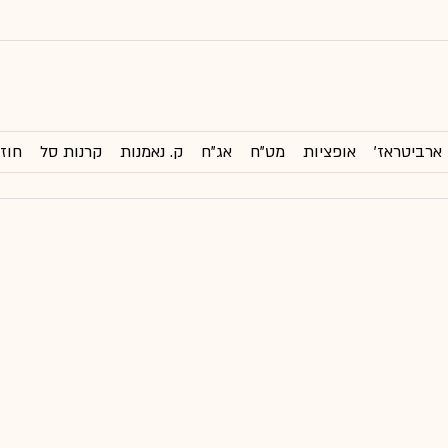
ארביטראז'
אופציות
מט"ח
אג"ח
ק. נאמנות
קרנות סל
חוזי