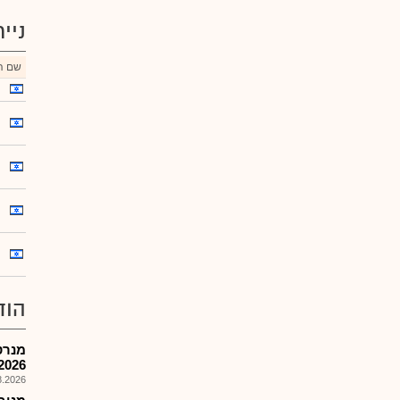
ניי
שם הנ
הוד
מנרט
2026
026, 08:33