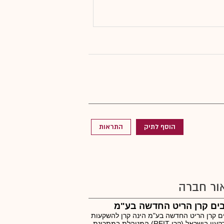
הוסף לתיק
התראות
ור חברה
ים קרן הריט החדשה בע"מ
ם קרן הריט החדשה בע"מ הינה קרן להשקעות
במקרקעין בישראל (קרן REIT) המנוהלת במתכונת