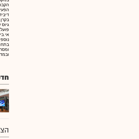
הקבו
הפעיל
דיביד
פועלי
אי.בי
נוספי
בתחומ
ובמדד
חדש
הצע