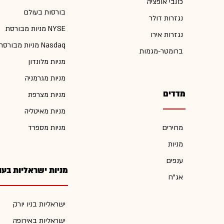
כתבי אופציה
בורסות בעולם
נגזרות דולר
מניות מבורסת NYSE
נגזרות אירו
מניות מבורסת Nasdaq
ברומטר-מגמות
מניות מלונדון
מניות מגרמניה
מדדים
מניות מצרפת
מניות מאיטליה
מחירים
מניות מספרד
מניות
ענפים
מניות ישראליות בעו
אג"ח
ישראליות בניו יורק
ישראליות באירופה