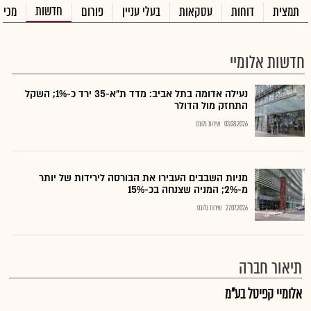
חדשות
תמצית
דוחות
עסקאות
בעלי עניין
פורום
מכיר
חדשות אלומיי
נעילה אדומה בתל אביב: מדד ת"א-35 ירד כ-1%; השקל
התחזק מול הדולר
03.08.2026
שירות גלובס
מניות השבבים העבירו את הבורסה לירידות של יותר
מ-2%; המניה שצנחה בכ-15%
27.07.2026
שירות גלובס
תיאור חברה
אלומיי קפיטל בע"מ