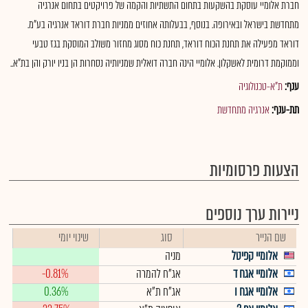
חברת אלומיי עוסקת בהשקעות בתחום התשתיות והקמה של פרויקטים בתחום אנרגיה
מתחדשת בישראל ובאירופה. בנוסף, בבעלותה אחוזים ממניות חברת דוראד אנרגיה בע"מ.
דוראד מפעילה את תחנת הכוח דוראד, תחנת כוח מסוג מחזור משולב המוסקת בגז טבעי
וממוקמת דרומית לאשקלון. אלומיי הינה חברה דואלית שמניותיה נסחרות הן בניו יורק והן בת"א..
ענף:
ת"א-טכנולוגיה
תת-ענף:
אנרגיה מתחדשת
הצעות פרסומיות
ניירות ערך נוספים
שם הנייר
סוג
שינוי יומי
אלומיי קפיטל
מניה
אלומיי אגח ד
אג"ח להמרה
-0.81%
אלומיי אגח ו
אג"ח ת"א
0.36%