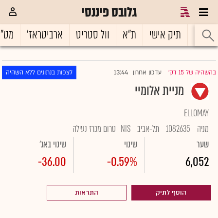
גלובס פיננסי
ראשי
תיק אישי
ת"א
וול סטריט
ארביטראז'
מט"
13:44
בהשהיה של 15 דק'
עדכון אחרון
לצפות בנתונים ללא השהיה
|
מניית אלומיי
ELLOMAY
מניה
1082635
תל-אביב
NIS
טרום מכרז נעילה
שער
שינוי
שינוי באג'
-36.00
-0.59%
6,052
הוסף לתיק
התראות