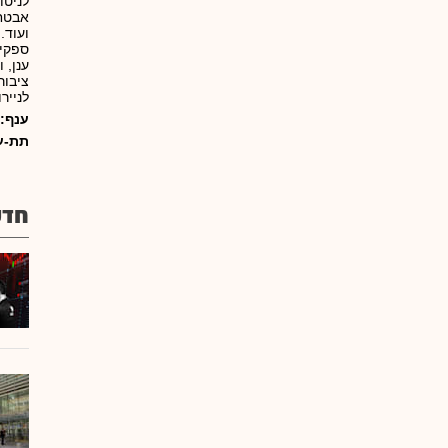
לניטו
אבטחת
ספקיו
ציבור
לנייר
ענף:
תת-ע
חדש