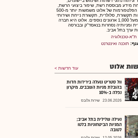
ר וניתוח נתוני רשתות ושימוש ביישומים,
 מידע מבוססת רשת, שיפור ביצועי הרשת,
ועוד. הפלטפורמות של אלוט משמשות יותר מ-500
ת תקשורת, סלולרית, תקשורת נייחת ושירותי
ענן, ומעל 1,000 ארגונים נוספים. אלוט היא חברה
ית ומניותיה נסחרות בנאסד"ק ובבורסה
ות ערך בתל אביב.
ת"א-טכנולוגיה
נף:
תוכנה ואינטרנט
ות אלוט
עוד חדשות
וול סטריט ננעלה בירידות חדות
בהובלת מניות השבבים. מיקרון
נפלה ב-10%
23.06.2026
שירות גלובס
נעילה שלילית בתל אביב;
המניות הביטחוניות בלטו
לטובה
12.05.2026
שירות גלובס