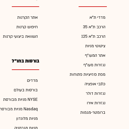
מדדי ת"א
אתר הקרנות
הרכב ת"א 35
חיפוש קרנות
הרכב ת"א 125
השוואה ביצועי קרנות
ציטוטי מניות
אתר המעו"ף
בורסות בחו"ל
נגזרות מעו"ף
מפת פוזיציות פתוחות
מדדים
כתבי אופציה
בורסות בעולם
נגזרות דולר
מניות מבורסת NYSE
נגזרות אירו
מניות מבורסת Nasdaq
ברומטר-מגמות
מניות מלונדון
מניות מגרמניה