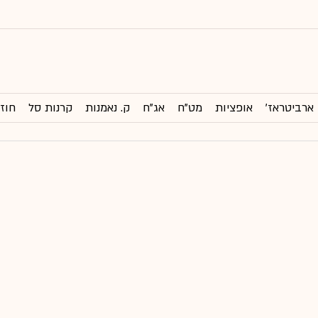
ארביטראז'
אופציות
מט"ח
אג"ח
ק. נאמנות
קרנות סל
חוזי