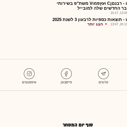
אלוט - רבנםןC ועץפמוV משת"פ בשירותי
בר החדשים שלה למובייל
13.01.2
 תוצאות כספיות לרבעון 3 לשנת 2025
הצג יותר
20.11.2
סוף יום המסחר