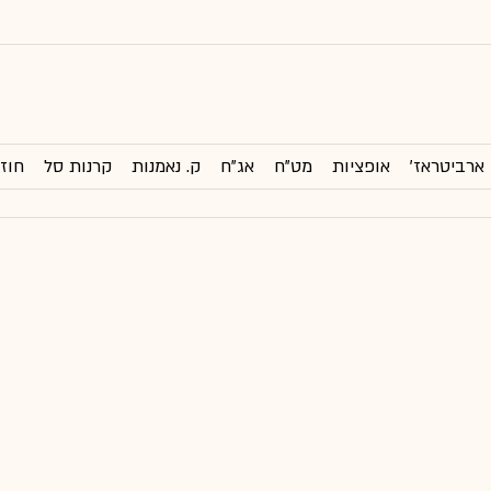
ארביטראז'
אופציות
מט"ח
אג"ח
ק. נאמנות
קרנות סל
חוזי