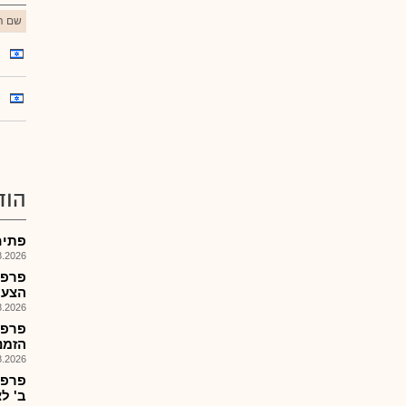
שם הנ
הוד
פתיחת מס
026, 13:23
פרפד
הצעת מ
026, 11:21
פרפד
הזמנות 6
026, 09:43
פרפד
ב' לצ