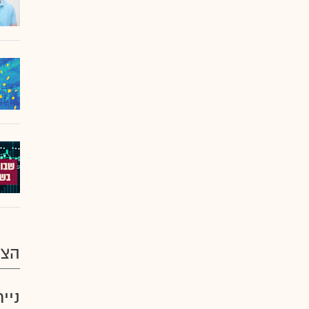
הצע
ניי