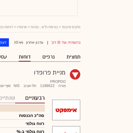
גלובס פיננסי
>
בורסת ת"א - מניות
>
פרופדו
> דוחות כס
10:44
בהשהיה של 15 דק'
עדכון אחרון
לצפו
|
תמצית
גרפים
דוחות
עסק
מניית פרופדו
PROPDO
מניה
1188622
תל-אביב
NIS
סוף יום
רבעוניים
שנתיים
סה"כ הכנסות
רווח גולמי
רווח גולמי ב-%