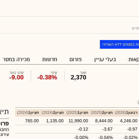
פיים
ת בנתונים ללא השהיה
אות
בעלי עניין
פורום
חדשות
מכירה בחסר
שער
שינוי
שינוי באג'
-9.00
-0.38%
2,370
תיא
רבעון1
(2026)
חציון2
(2025)
חציון1
(2025)
חציון2
(2024)
חציון1
(2024)
765.00
1,135.00
11,990.00
8,444.00
4,246.00
פרופ
-0.12
-3.67
-0.97
החברה
עירונ
-0.00%
-0.04%
-0.02%