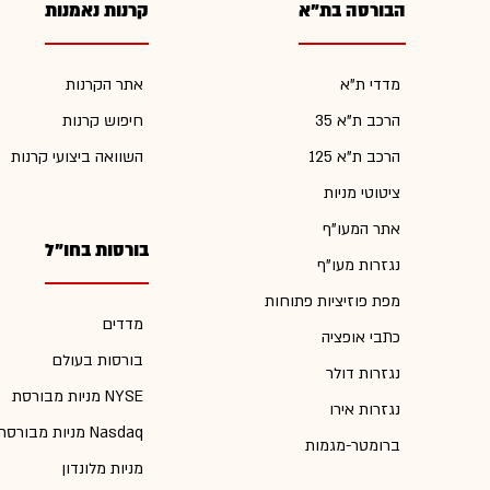
הבורסה בת"א
קרנות נאמנות
מדדי ת"א
אתר הקרנות
הרכב ת"א 35
חיפוש קרנות
הרכב ת"א 125
השוואה ביצועי קרנות
ציטוטי מניות
אתר המעו"ף
בורסות בחו"ל
נגזרות מעו"ף
מפת פוזיציות פתוחות
מדדים
כתבי אופציה
בורסות בעולם
נגזרות דולר
מניות מבורסת NYSE
נגזרות אירו
מניות מבורסת Nasdaq
ברומטר-מגמות
מניות מלונדון