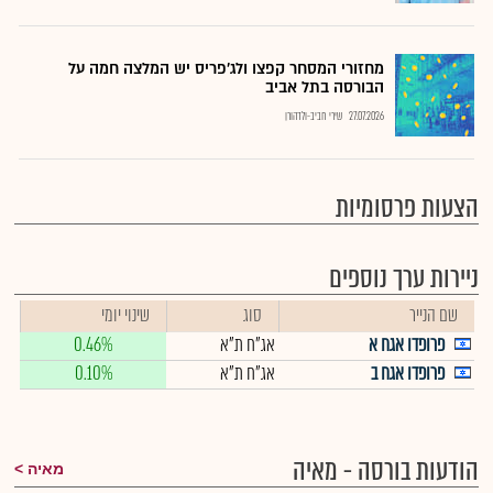
מחזורי המסחר קפצו ולג'פריס יש המלצה חמה על
הבורסה בתל אביב
27.07.2026
שירי חביב-ולדהורן
הצעות פרסומיות
ניירות ערך נוספים
שם הנייר
סוג
שינוי יומי
פרופדו אגח א
אג"ח ת"א
0.46%
פרופדו אגח ב
אג"ח ת"א
0.10%
הודעות בורסה - מאיה
מאיה