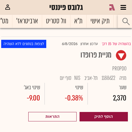
גלובס פיננסי
ראשי
תיק אישי
ת"א
וול סטריט
ארביטראז'
מט"
6/8/2026
בהשהיה של 15 דק'
עדכון אחרון
לצפות בנתונים ללא השהיה
|
מניית פרופדו
PROPDO
מניה
1188622
תל-אביב
NIS
סוף יום
שער
שינוי
שינוי באג'
-9.00
-0.38%
2,370
הוסף לתיק
התראות