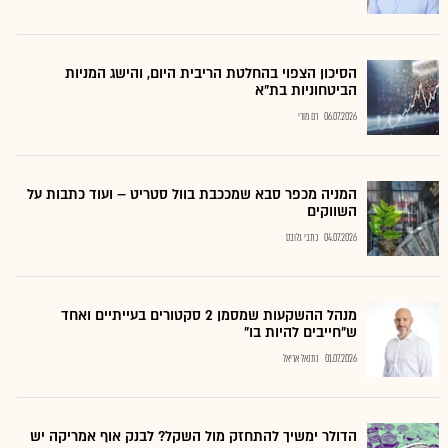
הסיכון הצפוי בהחלטת הריבית היום, והישג המניות
הביטחוניות בת"א
06.07.2026
רם מורי
המניה מכפר סבא שמככבת בוול סטריט – ועוד כתבות על
השווקים
04.07.2026
כתבי גלובס
מנהל ההשקעות שמסמן 2 סקטורים בעייתיים ואחד
ש"חייבים להיות בו"
01.07.2026
נתנאל אריאל
הדולר ימשיך להתחזק מול השקל? לבנק אוף אמריקה יש