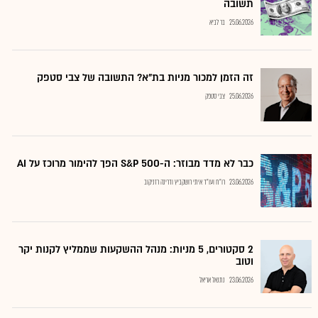
תשובה
25.06.2026
בר לביא
זה הזמן למכור מניות בת"א? התשובה של צבי סטפק
25.06.2026
צבי סטפק
כבר לא מדד מבוזר: ה-S&P 500 הפך להימור מרוכז על AI
23.06.2026
רו"ח ועו"ד איתי רושקביץ ודרינה רזניקוב
2 סקטורים, 5 מניות: מנהל ההשקעות שממליץ לקנות יקר
וטוב
23.06.2026
נתנאל אריאל