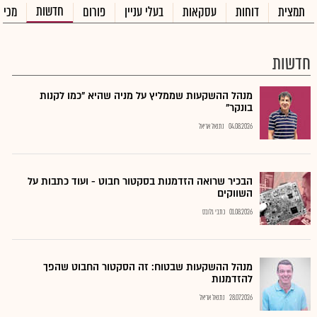
חדשות
תמצית
דוחות
עסקאות
בעלי עניין
פורום
מכיר
חדשות
מנהל ההשקעות שממליץ על מניה שהיא "כמו לקנות
בונקר"
04.08.2026
נתנאל אריאל
הבכיר שרואה הזדמנות בסקטור חבוט - ועוד כתבות על
השווקים
01.08.2026
כתבי גלובס
מנהל ההשקעות שבטוח: זה הסקטור החבוט שהפך
להזדמנות
28.07.2026
נתנאל אריאל