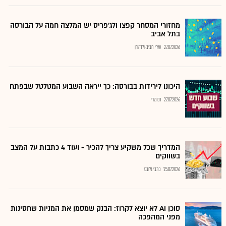
מחזורי המסחר קפצו ולג'פריס יש המלצה חמה על הבורסה
בתל אביב
27.07.2026
שירי חביב-ולדהורן
היכונו לירידות בבורסה: כך ייראה השבוע המטלטל שבפתח
27.07.2026
רם מורי
המדריך שכל משקיע צריך להכיר - ועוד 4 כתבות על המצב
בשווקים
25.07.2026
כתבי גלובס
סוכן AI לא יוצא לקרוז: הבנק שמסמן את המניות שחסינות
מפני המהפכה