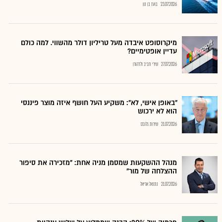
23.07.2026
בועז בן נון
מיקרוסופט איבדה מעל טריליון דולר מהשווי. למה כולם
עדיין אופטימיים?
27.07.2026
שירי חביב ולדהורן
"באופן אישי, לא": משקיע העל חושף איזה מוצר פיננסי
הוא לא ירכוש
21.07.2026
שירות גלובס
מנהל ההשקעות שמסמן מניה אחת: "מזכירה את סיפור
ההצלחה של מור"
21.07.2026
נתנאל אריאל