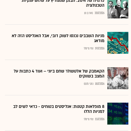
פרמיה של 20%: הבנק שממליץ על שלוש ענקיות
הטכנולוגיה
20.07.2026
בועז בן נון
מניות השבבים נכנסו לשוק דובי, אבל האנליסט הזה לא
מודאג
19.07.2026
צחי גרינולד
הקאמבק של אלטשולר שחם ביוני – ועוד 4 כתבות על
המצב בשווקים
18.07.2026
כתבי גלובס
8 מופלאות קטנות: אנליסטים בטוחים - כדאי לשים לב
למניות הללו
15.07.2026
צחי גרינולד