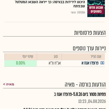
היכונו לירידות בבורסה: כך ייראה השבוע המטלטל
שבפתח
27.07.2026
רם מורי
הצעות פרסומיות
ניירות ערך נוספים
שם הנייר
סוג
שינוי יומי
פרופדו אגח א
אג"ח ת"א
0.00%
הודעות בורסה - מאיה
מאיה
פתיחת מסחר ביום 5.8.26-פרופדו אגח ב
04.08.2026, 13:23