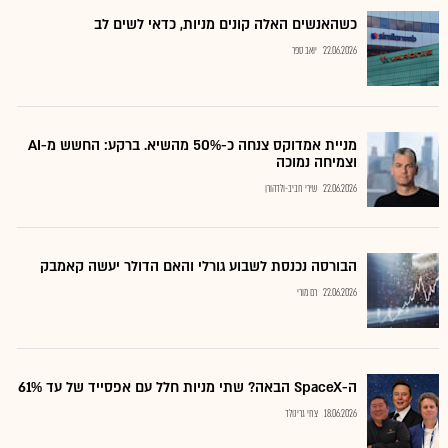
כשהאנשים האלה קונים מניות, כדאי לשים לב
22.06.2026
יואב ספר
מניית אמדוקס צנחה כ-50% מהשיא. ברקע: החשש מ-AI
וצמיחה נמוכה
22.06.2026
שירי חביב-ולדהורן
הבורסה נכנסת לשבוע גורלי והאם הדולר יעשה קאמבק
22.06.2026
רם מורי
ה-SpaceX הבאה? שתי מניות חלל עם אפסייד של עד 61%
18.06.2026
צחי גרינולד