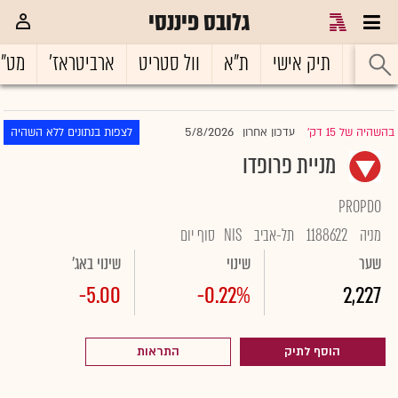
גלובס פיננסי
ראשי
תיק אישי
ת"א
וול סטריט
ארביטראז'
מט"
5/8/2026
בהשהיה של 15 דק'
עדכון אחרון
לצפות בנתונים ללא השהיה
|
מניית פרופדו
PROPDO
מניה
1188622
תל-אביב
NIS
סוף יום
שער
שינוי
שינוי באג'
-5.00
-0.22%
2,227
הוסף לתיק
התראות