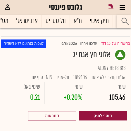
גלובס פיננסי
ראשי
תיק אישי
ת"א
וול סטריט
ארביטראז'
מט"
6/8/2026
בהשהיה של 15 דק'
עדכון אחרון
לצפות בנתונים ללא השהיה
|
אלוני חץ אגח יג
ALONY HETS B13
אג"ח קונצרני לא צמוד
1189406
תל-אביב
NIS
סוף יום
שער
שינוי
שינוי באג'
0.21
+0.20%
105.46
הוסף לתיק
התראות