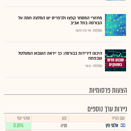
מחזורי המסחר קפצו ולג'פריס יש המלצה חמה על
הבורסה בתל אביב
27.07.2026
שירי חביב-ולדהורן
היכונו לירידות בבורסה: כך ייראה השבוע המטלטל
שבפתח
27.07.2026
רם מורי
הצעות פרסומיות
ניירות ערך נוספים
שם הנייר
סוג
שינוי יומי
אלוני חץ
מניה
0.10%