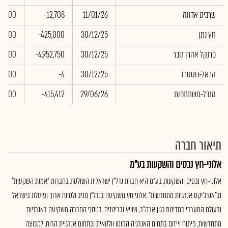
שרביט אדווה
11/01/26
-12,708
0.00
חץ נתן
30/12/25
-425,000
0.00
פרנקל אהרן גובר
30/12/25
-4,952,750
0.00
הראל-נוסטרו
30/12/25
-4
0.00
מגדל-משתתפות
29/06/26
-415,412
0.00
תיאור חברה
אלוני-חץ נכסים והשקעות בע"מ
אלוני-חץ נכסים והשקעות בע"מ היא חברת נדל"ן ישראלית השולטת בחברות "אמות השקעות"
וב"אנרג'יקס אנרגיות מתחדשות" .אלוני חץ משקיעה בנדל"ן מניב ולטווח ארוך ופועלת בישראל
ובעולם המערבי במדינות כגון:ארה"ב, שוויץ ובריטניה. בנוסף החברה משקיעה באנרגיות
מתחדשות, פיתוח וייזום בתחום האנרגיה הפוטו וולטאית ובתחום אנרגיית הרוח. לקבוצה