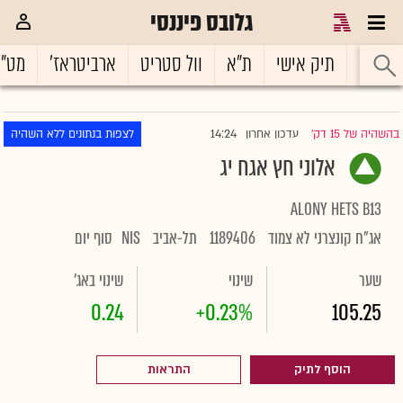
גלובס פיננסי
ראשי
תיק אישי
ת"א
וול סטריט
ארביטראז'
מט"
14:24
בהשהיה של 15 דק'
עדכון אחרון
לצפות בנתונים ללא השהיה
|
אלוני חץ אגח יג
ALONY HETS B13
אג"ח קונצרני לא צמוד
1189406
תל-אביב
NIS
סוף יום
שער
שינוי
שינוי באג'
0.24
+0.23%
105.25
הוסף לתיק
התראות