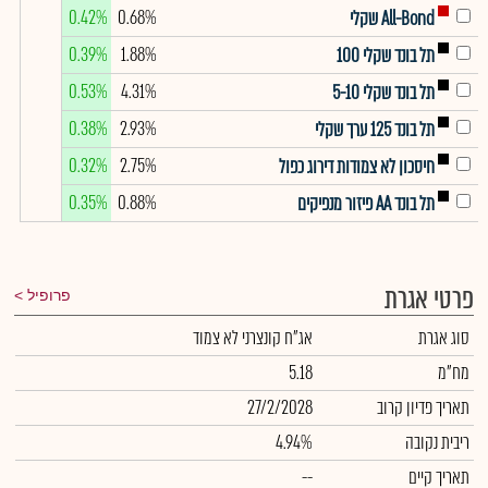
0.42%
0.68%
All-Bond שקלי
0.39%
1.88%
תל בונד שקלי 100
0.53%
4.31%
תל בונד שקלי 5-10
0.38%
2.93%
תל בונד 125 ערך שקלי
0.32%
2.75%
חיסכון לא צמודות דירוג כפול
0.35%
0.88%
תל בונד AA פיזור מנפיקים
פרטי אגרת
פרופיל
סוג אגרת
אג"ח קונצרני לא צמוד
מח"מ
5.18
תאריך פדיון קרוב
27/2/2028
ריבית נקובה
4.94%
תאריך קיים
--