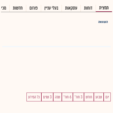
תמצית
דוחות
עסקאות
בעלי עניין
פורום
חדשות
מכיר
השוואה
יום
שבוע
חודש
3 חוד'
6 חוד'
שנה
3 שנים
כל המידע