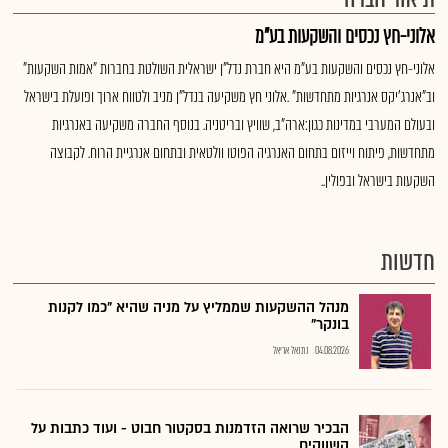
אלוני-חץ נכסים והשקעות בע"מ
אלוני-חץ נכסים והשקעות בע"מ היא חברת נדל"ן ישראלית השולטת בחברות "אמות השקעות"
וב"אנרג'יקס אנרגיות מתחדשות" .אלוני חץ משקיעה בנדל"ן מניב ולטווח ארוך ופועלת בישראל
ובעולם המערבי במדינות כגון:ארה"ב, שוויץ ובריטניה. בנוסף החברה משקיעה באנרגיות
מתחדשות, פיתוח וייזום בתחום האנרגיה הפוטו וולטאית ובתחום אנרגיית הרוח. לקבוצה
השקעות בישראל ובפולין..
חדשות
מנהל ההשקעות שממליץ על מניה שהיא "כמו לקנות
בונקר"
04.08.2026
נתנאל אריאל
הבכיר שרואה הזדמנות בסקטור חבוט - ועוד כתבות על
השווקים