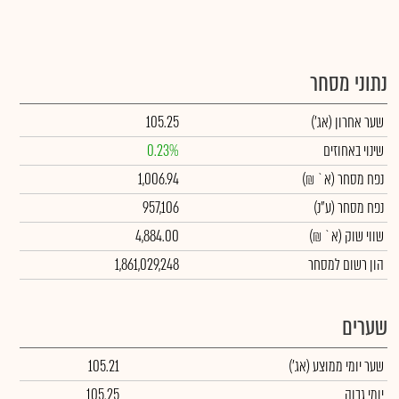
נתוני מסחר
שער אחרון
(אג')
105.25
שינוי באחוזים
0.23%
נפח מסחר
(א` ₪)
1,006.94
נפח מסחר
(ע"נ)
957,106
שווי שוק
(א` ₪)
4,884.00
הון רשום למסחר
1,861,029,248
שערים
שער יומי ממוצע
(אג')
105.21
יומי גבוה
105.25