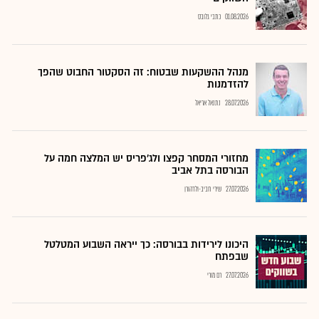
01.08.2026
כתבי גלובס
מנהל ההשקעות שבטוח: זה הסקטור החבוט שהפך
להזדמנות
28.07.2026
נתנאל אריאל
מחזורי המסחר קפצו ולג'פריס יש המלצה חמה על
הבורסה בתל אביב
27.07.2026
שירי חביב-ולדהורן
היכונו לירידות בבורסה: כך ייראה השבוע המטלטל
שבפתח
27.07.2026
רם מורי