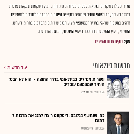
מגזרי פעילות עיקריים: בנקאות עסקית ומסחרית, שוק ההון, ייעוץ השקעות ובנקאות פרטית.
במגזר העיסקי, הבינלאומי מעניק שירותים בנקאיים ופיננסים מתקדמים לחברות ולתאגידים
גדולים במשק הישראלי. במגזר הקמעונאי, מציע הבנק שירותים מתקדמים בתחומי העו"ש,
האשראי, ייעוץ ההשקעות, החיסכון, היעוץ הפנסיוני, המשכנתאות ועוד.
ענף:
בנקים מניות והמירים
חדשות בינלאומי
עוד חדשות
עשרות מנהלים בבינלאומי בדרך החוצה - והוא לא הבנק
היחיד שמצמצם עובדים
23.07.2026
חזי שטרנליכט
כפי שנחשף בגלובס: דיסקונט רוצה למזג את מרכנתיל
לתוכו
13.07.2026
חזי שטרנליכט