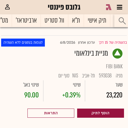
גלובס פיננסי
ראשי
תיק אישי
ת"א
וול סטריט
ארביטראז'
מט"
6/8/2026
בהשהיה של 15 דק'
עדכון אחרון
לצפות בנתונים ללא השהיה
|
מניית בינלאומי
FIBI BANK
מניה
593038
תל-אביב
NIS
סוף יום
שער
שינוי
שינוי באג'
90.00
+0.39%
23,220
הוסף לתיק
התראות