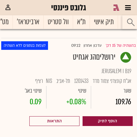
גלובס פיננסי
ראשי
תיק אישי
ת"א
וול סטריט
ארביטראז'
מט"
09:12
בהשהיה של 15 דק'
עדכון אחרון
לצפות בנתונים ללא השהיה
|
ירושליםהנ אגחיט
JERUSALEM I B19
אג"ח קונצרני צמוד מדד
1201433
תל-אביב
NIS
רציף
שער
שינוי
שינוי באג'
0.09
+0.08%
109.76
הוסף לתיק
התראות