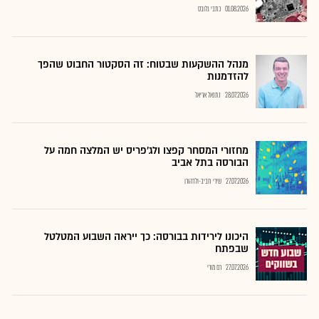
01.08.2026
כתבי גלובס
מנהל ההשקעות שבטוח: זה הסקטור החבוט שהפך
להזדמנות
28.07.2026
נתנאל אריאל
מחזורי המסחר קפצו ולג'פריס יש המלצה חמה על
הבורסה בתל אביב
27.07.2026
שירי חביב-ולדהורן
היכונו לירידות בבורסה: כך ייראה השבוע המטלטל
שבפתח
27.07.2026
רם מורי