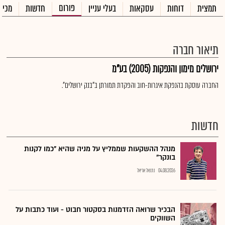
פורום
תמצית
דוחות
עסקאות
בעלי עניין
חדשות
מכיר
תיאור חברה
ירושלים מימון והנפקות (2005) בע"מ
החברה עוסקת בהנפקת איגרות-חוב והפקדת תמורתן ב"בנק ירושלים".
חדשות
מנהל ההשקעות שממליץ על מניה שהיא "כמו לקנות
בונקר"
04.08.2026
נתנאל אריאל
הבכיר שרואה הזדמנות בסקטור חבוט - ועוד כתבות על
השווקים