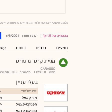
גלובס פיננסי
>
בורסת ת"א - מניות
>
קרסו מוטורס
> עסק
6/8/2026
בהשהיה של 15 דק'
עדכון אחרון
|
תמצית
גרפים
דוחות
עסק
מניית קרסו מוטורס
CARASSO
מניה
1123850
תל-אביב
NIS
סוף יום
בעלי עניין
שם בעל עניין
ש
%
מור ק.גמל
%
הפניקס-ק.גמל
%
הפניקס-ק.נאמ