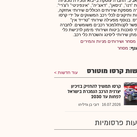
ביב. החברה עוסקת בייבוא ומכירת מכוניות
“רנו”, “ניסאן”, “דאצ’יה”, “אינפיניטי” ו"צ’רי".
 מספקת שירותים הכוללים שירותי אחזקה,
ת ותיקונים לכלי רכב המשווקים על ידי קרסו
ס. בנוסף מפעילה שירותי "טרייד אין"
ר לקנות/למכור רכבים משומשים. לחברה
י סוכנות ביטוח ושירותי מימון לרכישת כלי
מתן שירותי ליסינג והשכרת כלי רכב.
מסחר ושירותים מניות והמירים
נף:
מסחר
ות קרסו מוטורס
עוד חדשות
קרסו תמשיך להחזיק בזיכיון
יצרנית הרכב הנמכרת בישראל
לפחות עד 2030
16.07.2026
דובי בן גדליהו
ות פרסומיות