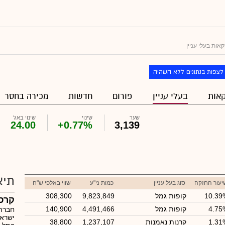
אות בעלי עניין
לצפות בנתונים ללא השהיה
אות
בעלי עניין
פורום
חדשות
מכירה בחסר
שער
שינוי
שינוי באג'
24.00
+0.77%
3,139
תיא
יעור החזקה
סוג בעל עניין
כמות ני"ע
שווי באלפי ש"ח
10.39
קופות גמל
9,823,849
308,300
קרסו
4.75
קופות גמל
4,491,466
140,900
חברת 
ישראל
1.31
קרנות נאמנות
1,237,107
38,800