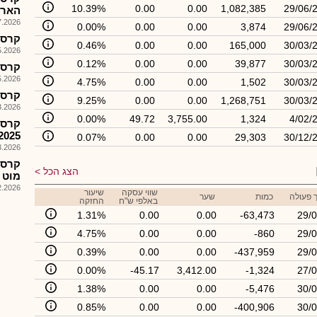
10.39%
0.00
0.00
1,082,385
29/06/
האריך
026, 15:16
0.00%
0.00
0.00
3,874
29/06/
קרסמ-
0.46%
0.00
0.00
165,000
30/03/
026, 08:26
0.12%
0.00
0.00
39,877
30/03/
קרסו מ
026, 08:26
4.75%
0.00
0.00
1,502
30/03/
קרסמ 
9.25%
0.00
0.00
1,268,751
30/03/
026, 08:25
0.00%
49.72
3,755.00
1,324
4/02/
קרסו
2025
0.07%
0.00
0.00
29,303
30/12/
026, 08:25
הצג הכל
מוט 
026, 13:30
שווי עסקה
שיעור
 פעולה
כמות
שער
באלפי ש"ח
החזקה
1.31%
0.00
0.00
-63,473
29/0
4.75%
0.00
0.00
-860
29/0
0.39%
0.00
0.00
-437,959
29/0
0.00%
-45.17
3,412.00
-1,324
27/0
1.38%
0.00
0.00
-5,476
30/0
0.85%
0.00
0.00
-400,906
30/0