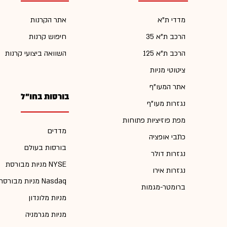
מדדי ת"א
אתר הקרנות
הרכב ת"א 35
חיפוש קרנות
הרכב ת"א 125
השוואה ביצועי קרנות
ציטוטי מניות
אתר המעו"ף
בורסות בחו"ל
נגזרות מעו"ף
מפת פוזיציות פתוחות
מדדים
כתבי אופציה
בורסות בעולם
נגזרות דולר
מניות מבורסת NYSE
נגזרות אירו
מניות מבורסת Nasdaq
ברומטר-מגמות
מניות מלונדון
מניות מגרמניה