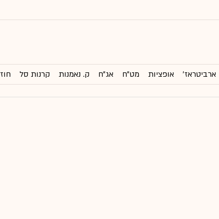
ארביטראז'
אופציות
מט"ח
אג"ח
ק. נאמנות
קרנות סל
חוזי